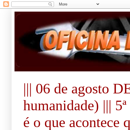
||| 06 de agosto 
humanidade) ||| 5ª 
é o que acontece 