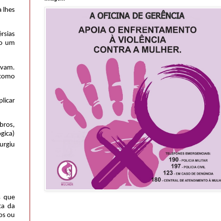
a lhes
rsias
to um
ivam.
 como
plicar
bros,
gica)
urgiu
s que
ta da
os ou