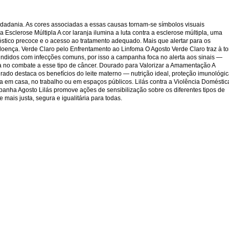
idadania. As cores associadas a essas causas tornam-se símbolos visuais
Esclerose Múltipla A cor laranja ilumina a luta contra a esclerose múltipla, uma
stico precoce e o acesso ao tratamento adequado. Mais que alertar para os
doença. Verde Claro pelo Enfrentamento ao Linfoma O Agosto Verde Claro traz à t
undidos com infecções comuns, por isso a campanha foca no alerta aos sinais —
cia no combate a esse tipo de câncer. Dourado para Valorizar a Amamentação A
ado destaca os benefícios do leite materno — nutrição ideal, proteção imunológi
 em casa, no trabalho ou em espaços públicos. Lilás contra a Violência Doméstic
mpanha Agosto Lilás promove ações de sensibilização sobre os diferentes tipos de
mais justa, segura e igualitária para todas.