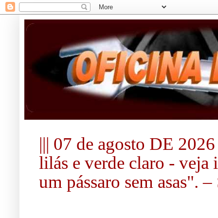
||| 07 de agosto DE 2026 |
lilás e verde claro - vej
um pássaro sem asas". – S