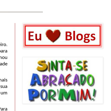
iro.
para
rmou
dade
mais
 sua
 um
Para