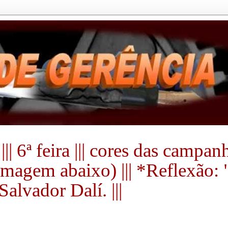
|| 6ª feira ||| cores das campa
a imagem abaixo) ||| *Reflexão:
alvador Dalí. |||