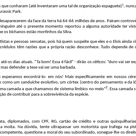
1
s que cunharam (até inventaram uma tal de organização es
paguete)
, nunc
u
rassic Park.
esaparecerem da face da terra há
64-66 milhões de anos. Pairam contrové
 ninguém até o presente momento reportou a alguma autoridade ter vis
e os bichanos estão mortinhos da Silva.
tistas e pessoas sensatas, pois há quem suspeite que eles e o Elvis ainda v
 crédulos têm razões que a própria razão desconhece. Tudo depende de
é os dias atuais. “Ta bom! Essa é fácil” - dirão os céticos: “duro vai ser ex
 mas defender a tese vai ser uma barbada.
 esperamos encontrá-lo: em nós! Mais especificamente em nossos cére
como um sanduíche evolutivo, um córtex (centro do pensamento e da ló
2
 uma camada a que chamamos de sistema limbico no meio”
. Essa camada s
ão de contribuir para a sobrevivência da espécie.
ta, diplomados, com CPF, RG, cartão de crédito e outras quinquilharia
na moita. Na dúvida,
tente ultrapassar um motorista que trafega na pis
incompetente, questione a moral do seu subordinado, sonegue-lhe os direit