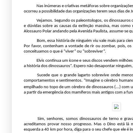
..........
Nas inúmeras e criativas metáforas sobre organizaçõe
ocorreu a possibilidade das organizações terem seus dias de J
..........
Vejamos. Segundo os paleontologos,
os dinossauros d
e dúvidas sobre as causas da extinção massiva, mas como
Alossauro Polar
andando pela Avenida Paulista, assume-se qu
..........
Bom, essa história de ninguém viu vale mais para cien
Por favor, contenham a vontade de rir ou
zombar, pois, os
conceituamos o que é “viver” ou “sobreviver”.
..........
Elvis continua um ícone e seus discos vendem milhões at
a história dos dinossauros”. Espero não desapontar ninguém,
..........
Sucede que o grande lagarto sobrevive onde menos
comportamentos e sentimentos. “Imagine o cérebro humano 
empilhado no topo de um cérebro de dinossauros (...) com
a partir da emergência dos mamíferos mais antigos com a funç
..........
Sim, senhores, somos dinossauros de terno e grava
acreditamos provar nosso progresso. Mas o Dino está lá 
esquerda a 40 km por hora, diga para o seu chefe que ele é 