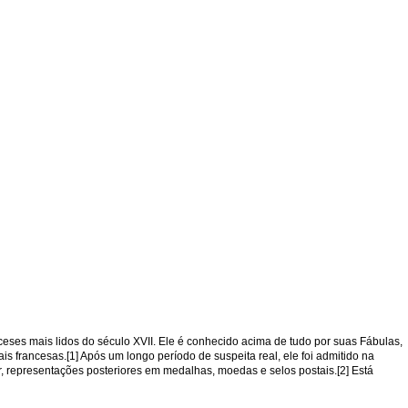
nceses mais lidos do século XVII. Ele é conhecido acima de tudo por suas Fábulas,
 francesas.[1] Após um longo período de suspeita real, ele foi admitido na
, representações posteriores em medalhas, moedas e selos postais.[2] Está