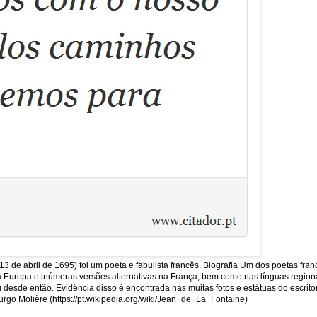
13 de abril de 1695) foi um poeta e fabulista francês. Biografia Um dos poetas fra
uropa e inúmeras versões alternativas na França, bem como nas línguas regionais
sde então. Evidência disso é encontrada nas muitas fotos e estátuas do escritor
rgo Molière (https://pt.wikipedia.org/wiki/Jean_de_La_Fontaine)