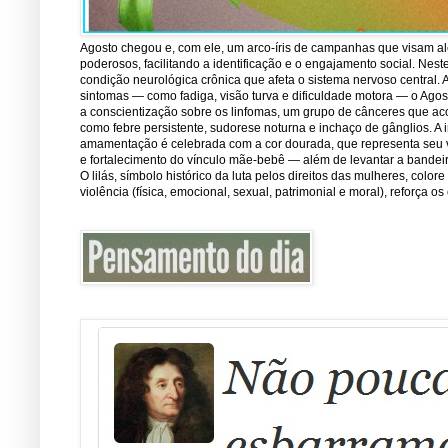
Agosto chegou e, com ele, um arco-íris de campanhas que visam ale
poderosos, facilitando a identificação e o engajamento social. Nest
condição neurológica crônica que afeta o sistema nervoso central.
sintomas — como fadiga, visão turva e dificuldade motora — o Ago
a conscientização sobre os linfomas, um grupo de cânceres que ac
como febre persistente, sudorese noturna e inchaço de gânglios. A 
amamentação é celebrada com a cor dourada, que representa seu val
e fortalecimento do vínculo mãe-bebê — além de levantar a bandei
O lilás, símbolo histórico da luta pelos direitos das mulheres, co
violência (física, emocional, sexual, patrimonial e moral), reforça