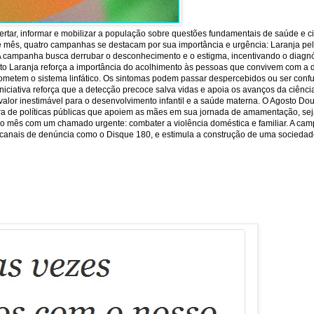
rtar, informar e mobilizar a população sobre questões fundamentais de saúde e c
e mês, quatro campanhas se destacam por sua importância e urgência: Laranja pela 
 A campanha busca derrubar o desconhecimento e o estigma, incentivando o diagnó
sto Laranja reforça a importância do acolhimento às pessoas que convivem com a 
ometem o sistema linfático. Os sintomas podem passar despercebidos ou ser conf
iniciativa reforça que a detecção precoce salva vidas e apoia os avanços da ciên
or inestimável para o desenvolvimento infantil e a saúde materna. O Agosto Dour
ra de políticas públicas que apoiem as mães em sua jornada de amamentação, seja
lore o mês com um chamado urgente: combater a violência doméstica e familiar. A ca
 os canais de denúncia como o Disque 180, e estimula a construção de uma sociedade 