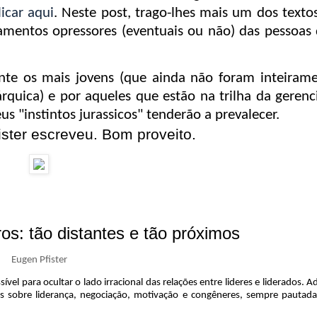
licar aqui
. Neste post, trago-lhes mais um dos texto
amentos opressores (eventuais ou não) das pessoas
ente os mais jovens (que ainda não foram inteiram
rquica) e por aqueles que estão na trilha da gerenc
s "instintos jurassicos" tenderão a prevalecer.
ster escreveu. Bom proveito.
os: tão distantes
e tão próximos
Eugen Pfister
vel para ocultar o lado irracional das relações entre lideres e liderados. A
ias sobre liderança, negociação, motivação e congêneres, sempre pautad