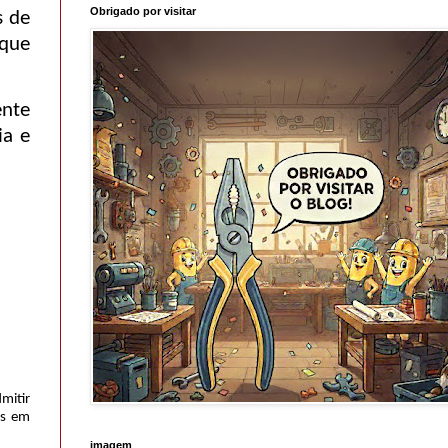
Obrigado por visitar
s de
 que
ente
ia e
dmitir
as em
imagem