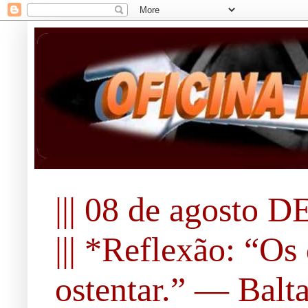
||| 08 de agosto DE
||| *Reflexão: “O
ostentar.” ― Balta