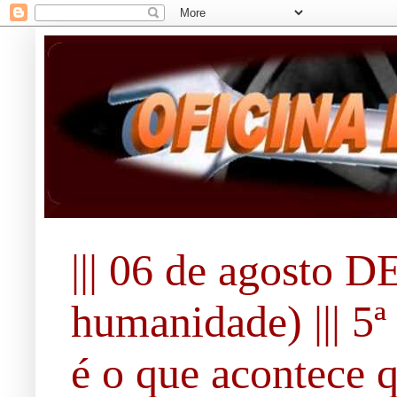
||| 06 de agosto 
humanidade) ||| 5ª 
é o que acontece 