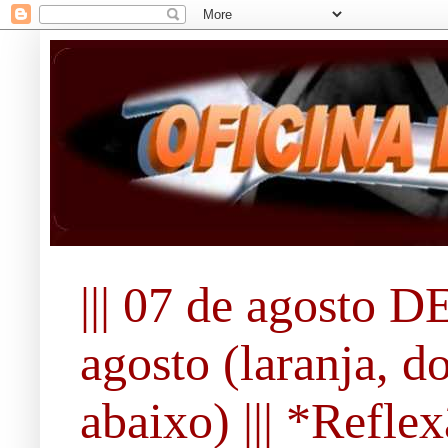
||| 07 de agosto DE
agosto (laranja, d
abaixo) ||| *Refle