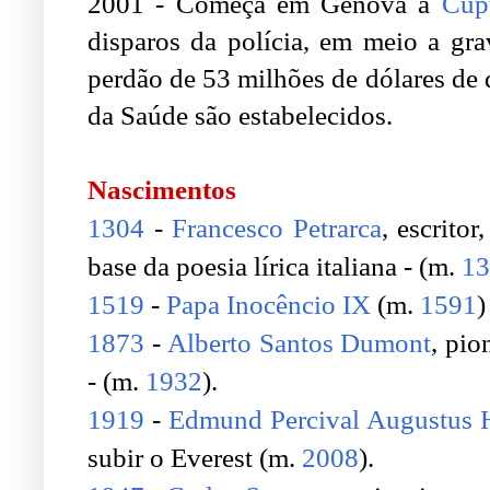
2001 - Começa em Gênova a
Cúp
disparos da polícia, em meio a gra
perdão de 53 milhões de dólares de
da Saúde são estabelecidos.
.
Nascimentos
1304
-
Francesco Petrarca
, escritor
base da poesia lírica italiana - (m.
13
1519
-
Papa Inocêncio IX
(m.
1591
)
1873
-
Alberto Santos Dumont
, pio
- (m.
1932
).
1919
-
Edmund Percival Augustus H
subir o Everest (m.
2008
).