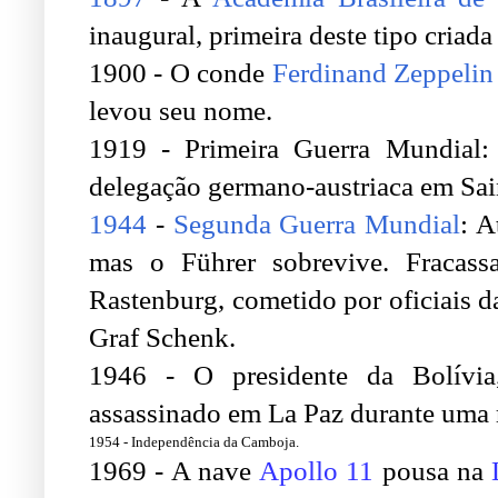
inaugural
, primeira deste tipo criad
1900 - O conde
Ferdinand Zeppeli
levou seu nome.
1919 - Primeira Guerra Mundial:
delegação germano-austriaca em Sai
1944
-
Segunda Guerra Mundial
: A
mas o Führer sobrevive.
Fracas
Rastenburg, cometido por oficiais d
Graf Schenk.
1946 - O presidente da Bolívia,
assassinado em La Paz durante uma r
1954
-
Independência
da
Camboja
.
1969
- A nave
Apollo 11
pousa na