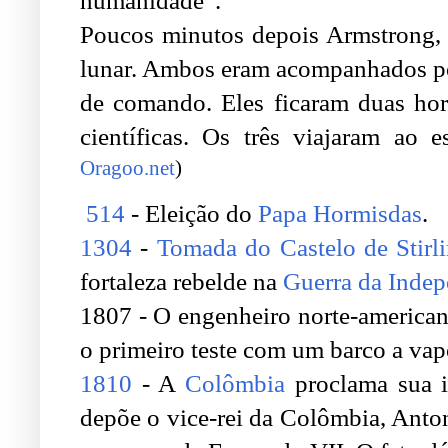
humanidade”.
Poucos minutos depois Armstrong, 
lunar. Ambos eram acompanhados por
de comando. Eles ficaram duas hor
científicas. Os três viajaram ao
Oragoo.net
)
.
514
- Eleição do
Papa Hormisdas
.
1304
-
Tomada do Castelo de Stirl
fortaleza rebelde na
Guerra da Indep
1807 - O engenheiro norte-america
o primeiro teste com um barco a vap
1810
- A
Colômbia
proclama sua 
depõe o vice-rei da Colômbia, Ant