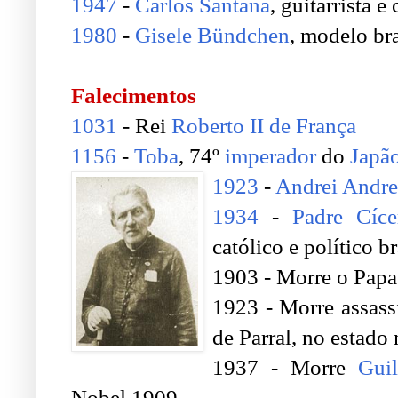
1947
-
Carlos Santana
, guitarrista 
1980
-
Gisele Bündchen
, modelo bra
.
Falecimentos
1031
- Rei
Roberto II de França
1156
-
Toba
, 74º
imperador
do
Japã
1923
-
Andrei Andr
1934
-
Padre Cíce
católico e político br
1903 - Morre o Papa
1923 - Morre assass
de Parral, no estad
1937 - Morre
Gui
Nobel 1909.