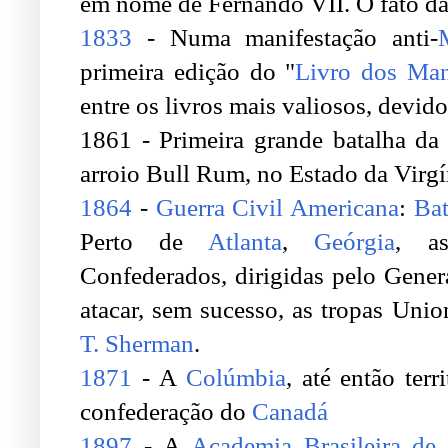
em nome de Fernando VII. O fato dá
1833
- Numa manifestação anti-
primeira edição do "
Livro dos Ma
entre os livros mais valiosos, devid
1861 - Primeira grande batalha da
arroio Bull Rum, no Estado da Virgí
1864
-
Guerra Civil Americana
:
Bat
Perto de
Atlanta
,
Geórgia
, as
Confederados, dirigidas pelo Gene
atacar, sem sucesso, as tropas Uni
T. Sherman
.
1871
- A
Colúmbia
, até então terr
confederação do
Canadá
1897
- A
Academia Brasileira de 