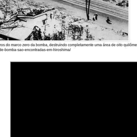
tros do marco zero da bomba, destruindo completamente uma área de oito quilômet
as-de-bomba-sao-encontradas-em-hiroshima/