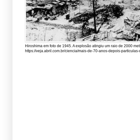
Hiroshima em foto de 1945. A explosão atingiu um raio de 2000 me
https://veja.abril.com.br/ciencia/mais-de-70-anos-depois-particul