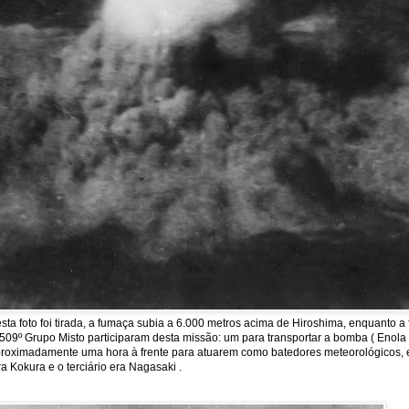
a foto foi tirada, a fumaça subia a 6.000 metros acima de Hiroshima, enquanto 
09º Grupo Misto participaram desta missão: um para transportar a bomba ( Enola Ga
m aproximadamente uma hora à frente para atuarem como batedores meteorológicos, 
a Kokura e o terciário era Nagasaki .