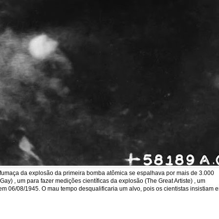
a fumaça da explosão da primeira bomba atômica se espalhava por mais de 3.000
y) , um para fazer medições científicas da explosão (The Great Artiste) , um
em 06/08/1945. O mau tempo desqualificaria um alvo, pois os cientistas insistiam 