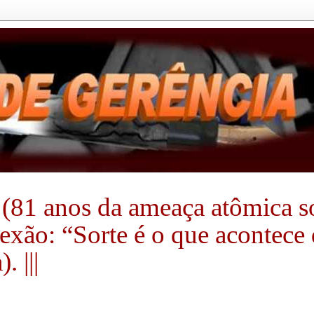
(81 anos da ameaça atômica sobr
flexão: “Sorte é o que acontec
 |||