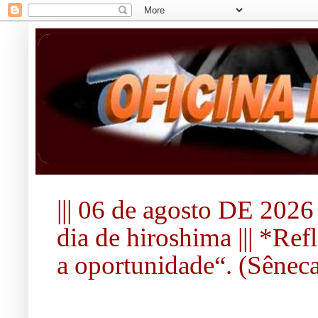
||| 06 de agosto DE 2026 
dia de hiroshima ||| *Re
a oportunidade“. (Sêneca).