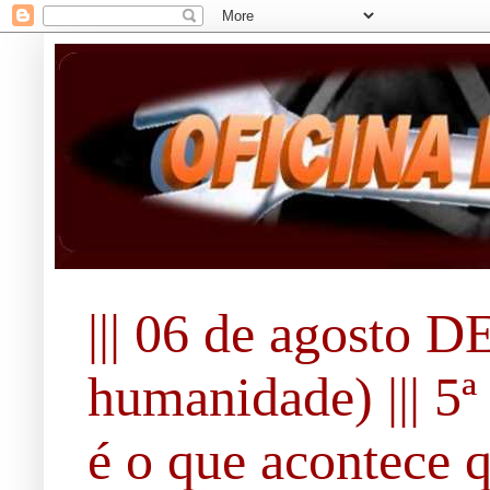
||| 06 de agosto 
humanidade) ||| 5ª 
é o que acontece 