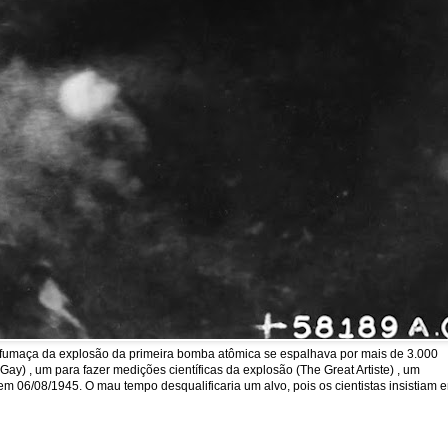
a fumaça da explosão da primeira bomba atômica se espalhava por mais de 3.000
y) , um para fazer medições científicas da explosão (The Great Artiste) , um
em 06/08/1945. O mau tempo desqualificaria um alvo, pois os cientistas insistiam 