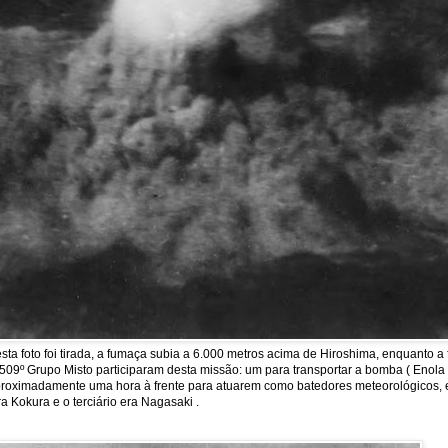
a foto foi tirada, a fumaça subia a 6.000 metros acima de Hiroshima, enquanto 
09º Grupo Misto participaram desta missão: um para transportar a bomba ( Enola Ga
m aproximadamente uma hora à frente para atuarem como batedores meteorológicos, 
a Kokura e o terciário era Nagasaki .