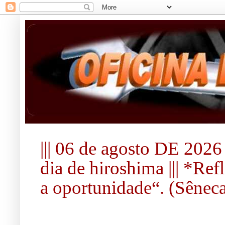
||| 06 de agosto DE 2026 
dia de hiroshima ||| *Re
a oportunidade“. (Sêneca).