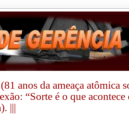
(81 anos da ameaça atômica sobr
flexão: “Sorte é o que acontec
 |||