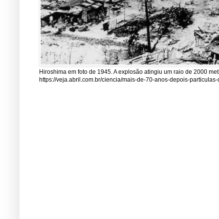
Hiroshima em foto de 1945. A explosão atingiu um raio de 2000 me
https://veja.abril.com.br/ciencia/mais-de-70-anos-depois-particul