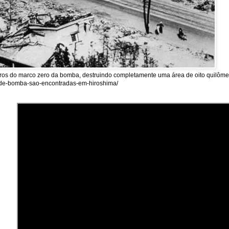
tros do marco zero da bomba, destruindo completamente uma área de oito quilômet
as-de-bomba-sao-encontradas-em-hiroshima/