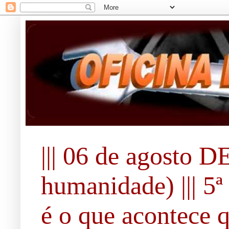
||| 06 de agosto 
humanidade) ||| 5ª 
é o que acontece 