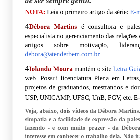
de ser sempre gentil."
NOTA:
Leia o primeiro artigo da série:
E-m
4
Débora Martins
é consultora e pale
especialista no gerenciamento das relações e
artigos sobre motivação, lider
debora@atenderbem.com.br
4
Iolanda Moura
mantém o site
Letra Gui
web. Possui licenciatura Plena em Letras
projetos de graduandos, mestrandos e dou
USP, UNICAMP, UFSC, UnB, FGV, etc. E-
Veja, abaixo, dois vídeos da Débora Martins
simpatia e a facilidade de expressão da pal
fazendo - e com muito prazer - da Débora.
interesse em conhecer o trabalho dela. Não ir