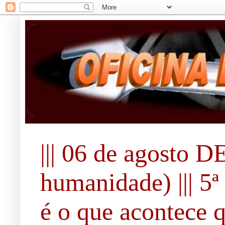
||| 06 de agosto 
humanidade) ||| 5ª 
é o que acontece 