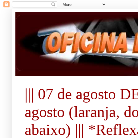
||| 07 de agosto DE
agosto (laranja, d
abaixo) ||| *Refle