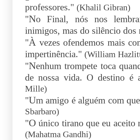
professores."
(Khalil Gibran)
N
"
o Final, nós nos lembr
inimigos, mas do silêncio dos
À
"
vezes ofendemos mais com
impertinência."
(William Hazlit
N
"
enhum trompete toca quand
de nossa vida. O destino é 
Mille)
U
"
m amigo é alguém com que
Sbarbaro)
O
"
único tirano que eu aceito 
(Mahatma Gandhi)