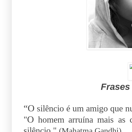
Frases
“O
silêncio é um amigo que nu
O
"
homem arruína mais as c
silêncio."
(Mahatma Gandhi)