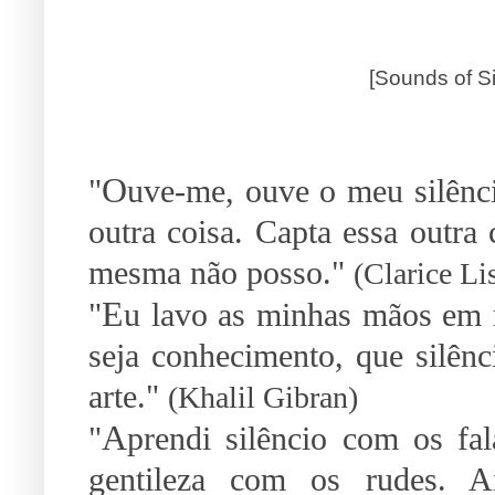
[Sounds of S
O
"
uve-me, ouve o meu silênci
outra coisa. Capta essa outra
mesma não posso."
(Clarice Li
E
"
u lavo as minhas mãos em r
seja conhecimento, que silênci
arte."
(Khalil Gibran)
A
"
prendi silêncio com os fal
gentileza com os rudes. Ai