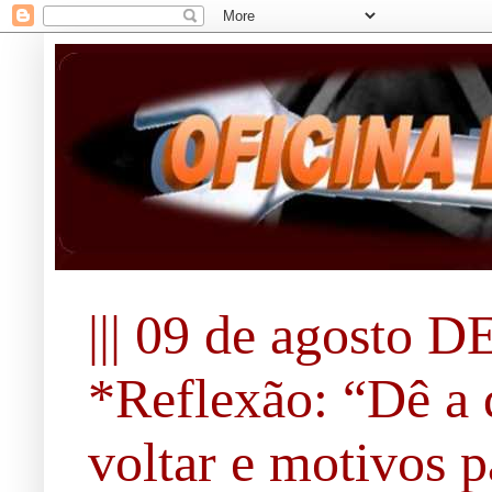
||| 09 de agosto DE
*Reflexão: “Dê a 
voltar e motivos pa