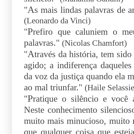
A
"
s mais lindas palavras de a
(Leonardo da Vinci)
P
"
refiro que caluniem o me
palavras."
(Nicolas Chamfort)
A
"
través da história, tem sid
agido; a indiferença daqueles
da voz da justiça quando ela m
ao mal triunfar."
(Haile Selassie
P
"
ratique o silêncio e você 
Neste conhecimento silencios
muito mais minucioso, muito 
que qualquer coisa que estej