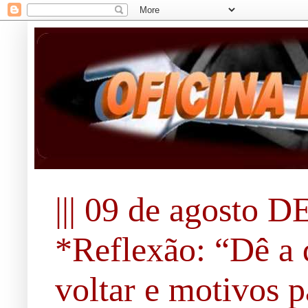
||| 09 de agosto DE
*Reflexão: “Dê a 
voltar e motivos pa