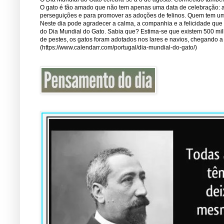
O gato é tão amado que não tem apenas uma data de celebração: a 1
perseguições e para promover as adoções de felinos. Quem tem um 
Neste dia pode agradecer a calma, a companhia e a felicidade que
do Dia Mundial do Gato. Sabia que? Estima-se que existem 500 mi
de pestes, os gatos foram adotados nos lares e navios, chegando 
(https://www.calendarr.com/portugal/dia-mundial-do-gato/)