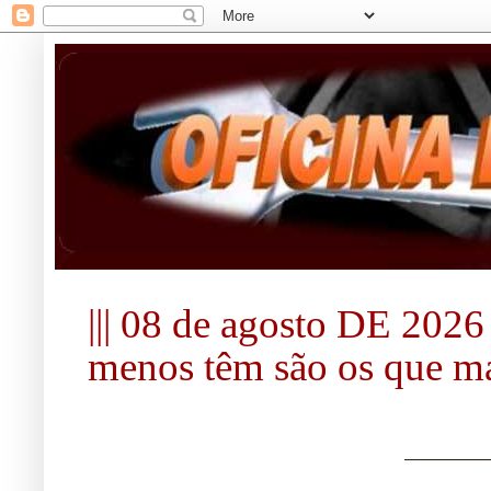
||| 08 de agosto DE 2026 |
menos têm são os que mai