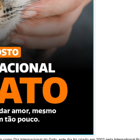
como Dia Internacional do Gato, este dia foi criado em 2002 pela International F