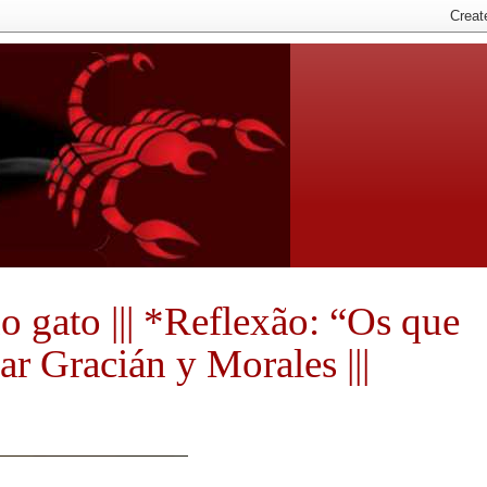
 do gato ||| *Reflexão: “Os que
r Gracián y Morales |||