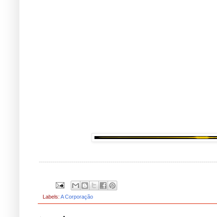
--------------------------------------------------------------------------------------------
Labels:
A Corporação