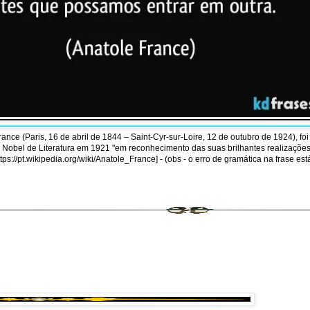
ce (Paris, 16 de abril de 1844 – Saint-Cyr-sur-Loire, 12 de outubro de 1924), foi 
Nobel de Literatura em 1921 "em reconhecimento das suas brilhantes realizações 
s://pt.wikipedia.org/wiki/Anatole_France] - (obs - o erro de gramática na frase es