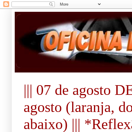
||| 07 de agosto DE
agosto (laranja, d
abaixo) ||| *Refle