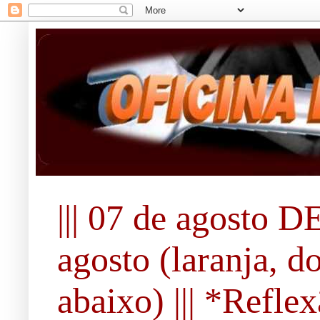
||| 07 de agosto DE
agosto (laranja, d
abaixo) ||| *Refle