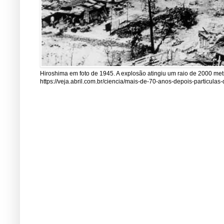
Hiroshima em foto de 1945. A explosão atingiu um raio de 2000 me
https://veja.abril.com.br/ciencia/mais-de-70-anos-depois-particul