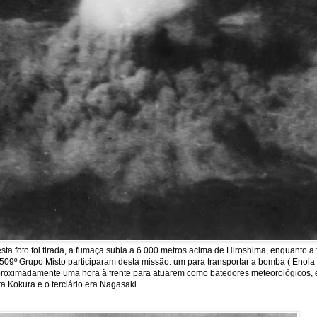
a foto foi tirada, a fumaça subia a 6.000 metros acima de Hiroshima, enquanto 
09º Grupo Misto participaram desta missão: um para transportar a bomba ( Enola Ga
m aproximadamente uma hora à frente para atuarem como batedores meteorológicos, 
a Kokura e o terciário era Nagasaki .