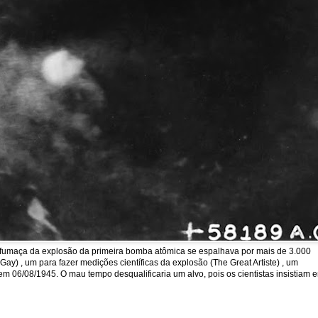
a fumaça da explosão da primeira bomba atômica se espalhava por mais de 3.000
y) , um para fazer medições científicas da explosão (The Great Artiste) , um
em 06/08/1945. O mau tempo desqualificaria um alvo, pois os cientistas insistiam 