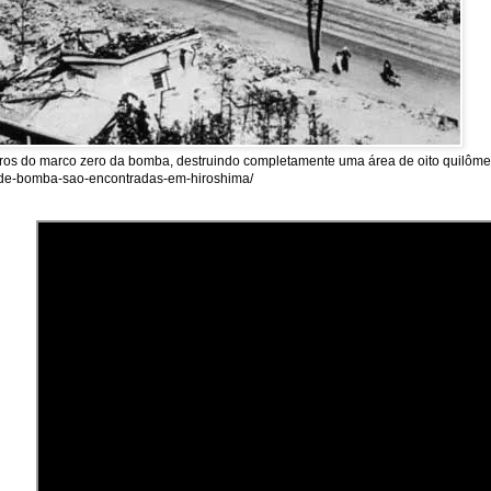
tros do marco zero da bomba, destruindo completamente uma área de oito quilômet
as-de-bomba-sao-encontradas-em-hiroshima/