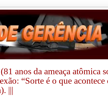
(81 anos da ameaça atômica sobr
flexão: “Sorte é o que acontec
 |||