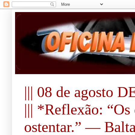
||| 08 de agosto DE
||| *Reflexão: “O
ostentar.” ― Balta