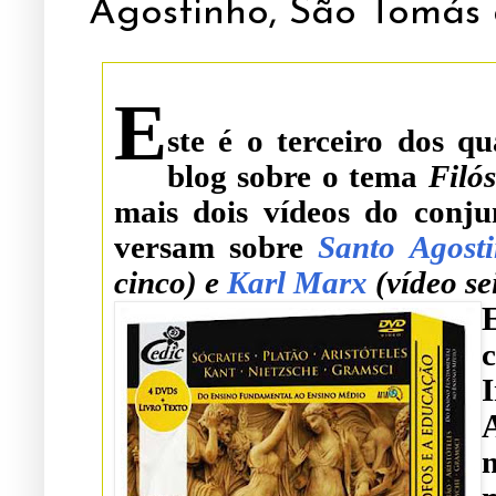
Agostinho, São Tomás 
E
ste é o terceiro dos q
blog sobre o tema
Filó
mais dois vídeos do conju
versam sobre
Santo Agost
cinco)
e
Karl Marx
(vídeo sei
c
I