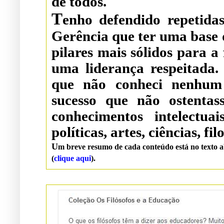
de todos.
T
enho defendido repetidas vezes aqui no blog da Oficina de
Gerência que ter uma base de cultura geral consistente é um dos
pilares mais sólidos para a formação de um bom executivo e de
uma liderança respeitada. Posso afirmar com to
que não conheci nenhum líder, g
sucesso que não ostentas
conhecimentos intelectuai
políticas, artes, ciências, f
U
m breve resumo de cada conteúdo está no texto a
(
clique aqui
).