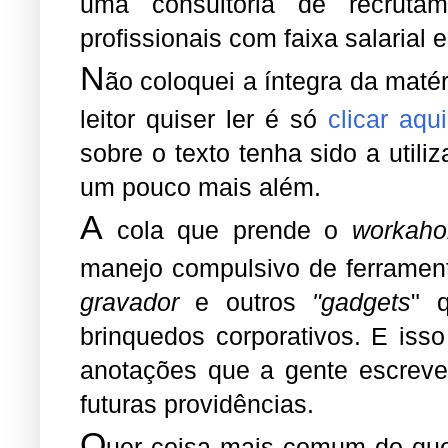
uma consultoria de recruta
profissionais com faixa salarial e
N
ão coloquei a íntegra da maté
leitor quiser ler é só
clicar aqui
sobre o texto tenha sido a utili
um pouco mais além.
A
cola que prende o
workahol
manejo compulsivo de ferrame
gravador
e outros
"gadgets
" 
brinquedos corporativos. E isso
anotações que a gente escreve
futuras providências.
Q
uer coisa mais comum do que