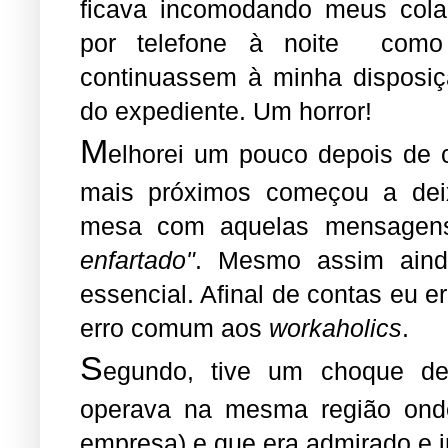
ficava incomodando meus cola
por telefone à noite como
continuassem à minha disposiç
do expediente. Um horror!
M
elhorei um pouco depois de 
mais próximos
começou a deix
mesa com aquelas mensagen
enfartado"
. Mesmo assim ainda
essencial. Afinal de contas eu e
erro comum aos
workaholics
.
S
egundo, tive um choque de
operava na mesma região onde
empresa) e que era admirado e i