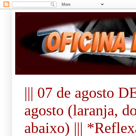
||| 07 de agosto DE
agosto (laranja, d
abaixo) ||| *Refle