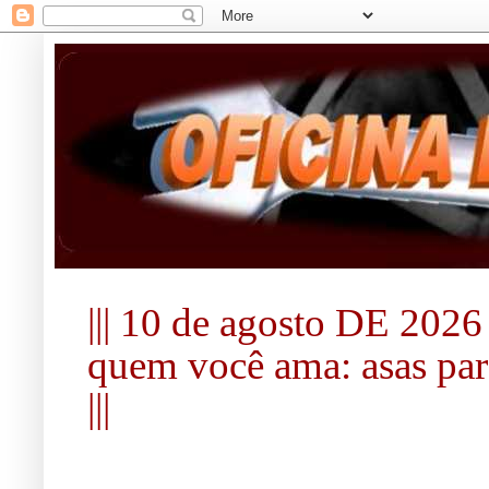
||| 10 de agosto DE 2026 ||
quem você ama: asas para
|||