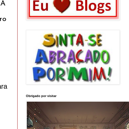
UA
ro
ara
Obrigado por visitar