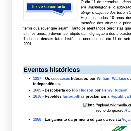
O dia 11 de setembro -
depo
em Washington e o auto-sacri
atingir o objetivo dos terrorist
Hoje, passados 10 anos do
memória das vítimas e prin
terror quaisquer que sejam. Tanto os atentandos terroristas 
ultimos anos...) devem ser objeto da indignação e dos protesto
Todos os demais fatos históricos ocorridos no dia 11 de se
2001
.
Eventos históricos
1297
- Os
escoceses
liderados por
William Wallace
de
independência.
1609
- Descoberta do
Rio Hudson
por
Henry Hudson
.
1836
- Rebeldes
farroupilhas
proclamam a
República 
Trecho do quadro
A b
1968
- Lançamento da primeira edição da revista
Veja
.