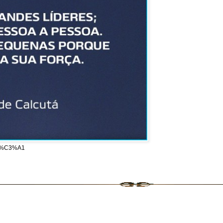
cut%C3%A1