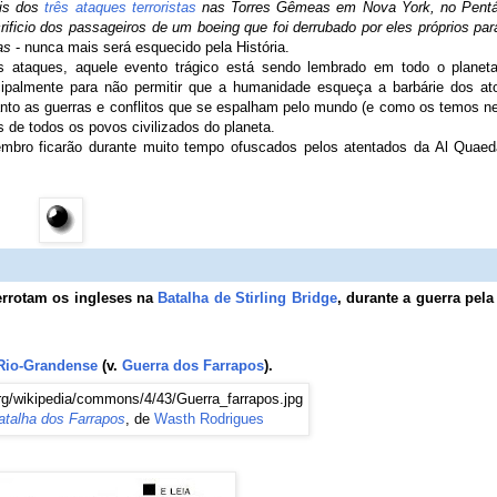
is dos
três ataques terroristas
nas Torres Gêmeas em Nova York, no Pent
ficio dos passageiros de um boeing que foi derrubado por eles próprios par
as
- nunca mais será esquecido pela História.
s ataques, aquele evento trágico está sendo lembrado
em todo o planeta
cipalmente para não permitir que a humanidade esqueça a barbárie dos at
quanto as guerras e conflitos que se espalham pelo mundo (e como os temos n
s de todos os povos civilizados do planeta
.
tembro ficarão durante muito tempo ofuscados pelos atentados da Al Quae
rrotam os ingleses na
Batalha de Stirling Bridge
, durante a guerra pela
Rio-Grandense
(v.
Guerra dos Farrapos
).
atalha dos Farrapos
, de
Wasth Rodrigues