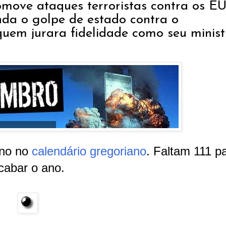
omove ataques terroristas contra os E
da o golpe de estado contra o
quem jurara fidelidade como seu minist
ano no
calendário gregoriano
. Faltam 111 p
cabar o ano.
.