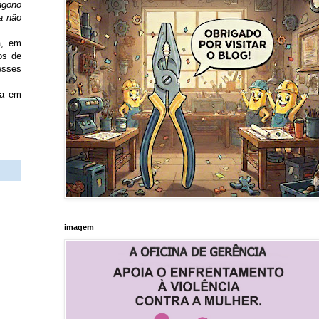
ágono
a não
,
em
os de
esses
da em
imagem