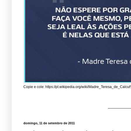
Copie e cole: https://pt.wikipedia.org/wiki/Madre_Teresa_de_Cal
domingo, 11 de setembro de 2011