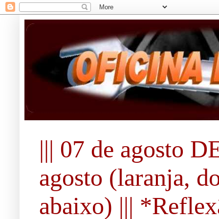
||| 07 de agosto DE
agosto (laranja, d
abaixo) ||| *Refle