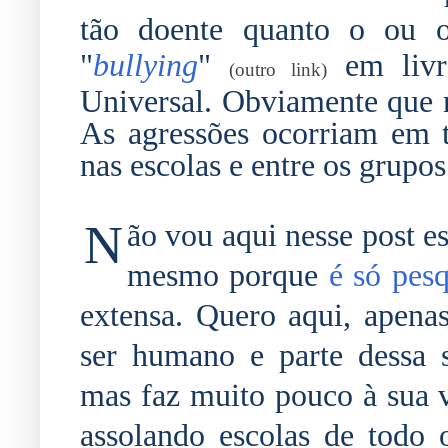
tão doente quanto o ou o
"
bullying
"
em livro
(outro link)
Universal. Obviamente que 
As agressões ocorriam em t
nas escolas e entre os grupos
N
ão vou aqui nesse post e
mesmo porque
é só pesq
extensa. Quero aqui, apena
ser humano e parte dessa s
mas faz muito pouco à sua vo
assolando escolas de todo 