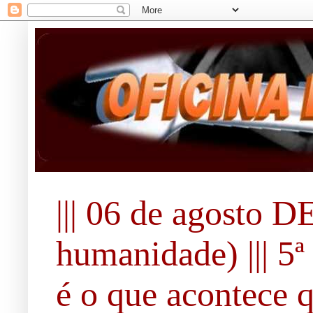
||| 06 de agosto 
humanidade) ||| 5ª 
é o que acontece 