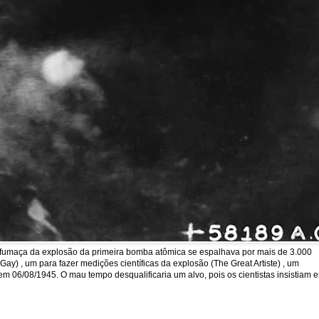
a fumaça da explosão da primeira bomba atômica se espalhava por mais de 3.000
y) , um para fazer medições científicas da explosão (The Great Artiste) , um
em 06/08/1945. O mau tempo desqualificaria um alvo, pois os cientistas insistiam 