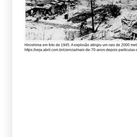
Hiroshima em foto de 1945. A explosão atingiu um raio de 2000 me
https://veja.abril.com.br/ciencia/mais-de-70-anos-depois-particul