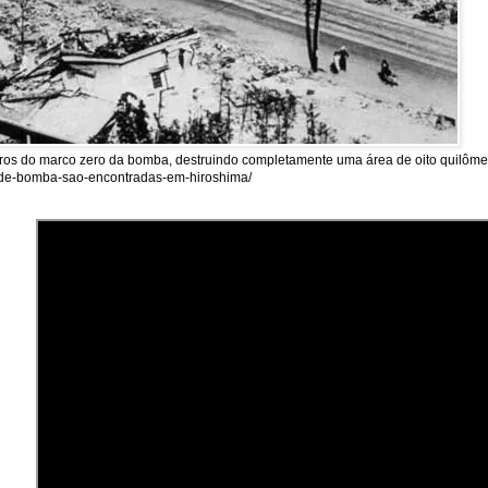
tros do marco zero da bomba, destruindo completamente uma área de oito quilômet
as-de-bomba-sao-encontradas-em-hiroshima/