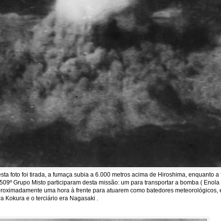
a foto foi tirada, a fumaça subia a 6.000 metros acima de Hiroshima, enquanto 
09º Grupo Misto participaram desta missão: um para transportar a bomba ( Enola Ga
m aproximadamente uma hora à frente para atuarem como batedores meteorológicos, 
a Kokura e o terciário era Nagasaki .