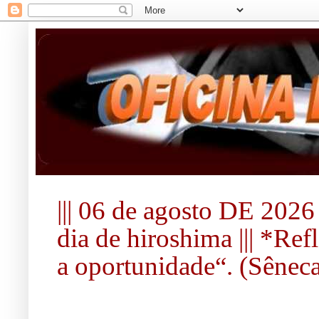
||| 06 de agosto DE 2026 
dia de hiroshima ||| *Re
a oportunidade“. (Sêneca).