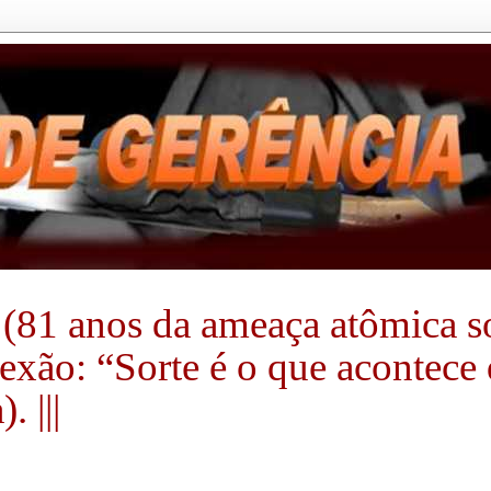
(81 anos da ameaça atômica sobr
flexão: “Sorte é o que acontec
 |||