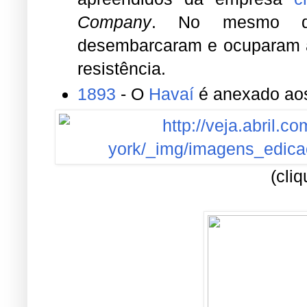
Company
. No mesmo dia
desembarcaram e ocuparam a
resistência.
1893
- O
Havaí
é anexado a
(cli