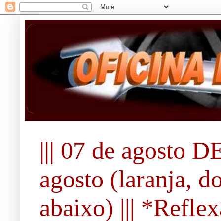
||| 07 de agosto DE
agosto (laranja, d
abaixo) ||| *Refle