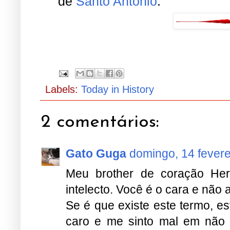
Labels:
Today in History
2 comentários:
Gato Guga
domingo, 14 fevere
Meu brother de coração Her
intelecto. Você é o cara e não
Se é que existe este termo, 
caro e me sinto mal em não
você, que alegram o nosso esp
Um abraço amigo de seu 
pensamentos constantes.
Que Deus te abençõe sempre.