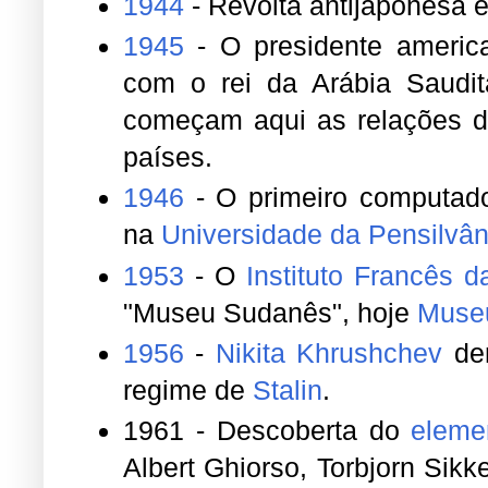
1944
- Revolta antijaponesa 
1945
- O presidente ameri
com o rei da Arábia Saudi
começam aqui as relações di
países.
1946
- O primeiro computador
na
Universidade da Pensilvân
1953
- O
Instituto Francês d
"Museu Sudanês", hoje
Museu
1956
-
Nikita Khrushchev
den
regime de
Stalin
.
1961 - Descoberta do
eleme
Albert Ghiorso, Torbjorn Sik