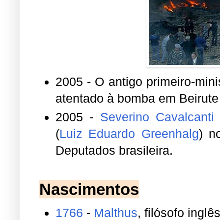
2005 - O antigo primeiro-min
atentado à bomba em Beirute
2005 -
Severino Cavalcanti
(
Luiz Eduardo Greenhalg
) n
Deputados brasileira.
Nascimentos
1766
-
Malthus
, filósofo inglê
1918
-
Jacob do Bandolim
, 
1969
).
1923
- Carmélia Alves
, cantor
1930
-
Carlos Zara
, ator brasi