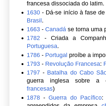
francesa dissociada do latim.
1630
- Dá-se início à fase de
Brasil
.
1663
-
Canadá
se torna uma 
1782
- Criada a Companh
Portuguesa
.
1786
-
Portugal
proíbe a impo
1793
-
Revolução Francesa
:
1797
-
Batalha do Cabo São
guerra inglesa sobre a 
francesas
)
1878
-
Guerra do Pacífico
:
apreendidos da empresa
c