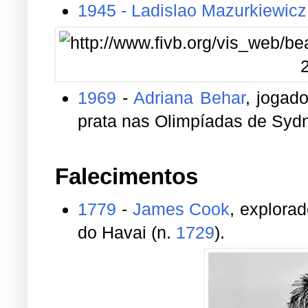
prata nas Olimpíadas de Syd
Falecimentos
1779
-
James Cook
, explora
do Havai (n.
1729
).