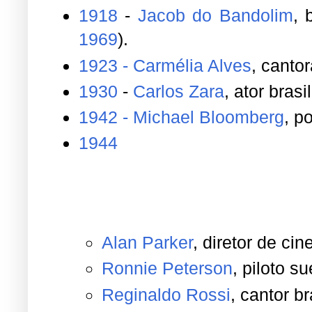
1942
- Michael Bloomberg
, p
1944
Alan Parker
, diretor de ci
Ronnie Peterson
, piloto s
Reginaldo Rossi
, cantor br
1945
- Ladislao Mazurkiewicz
1969
-
Adriana Behar
, jogado