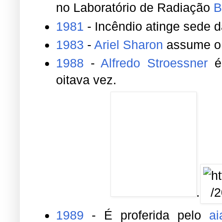
no Laboratório de Radiação
B
1981
- Incêndio atinge sede
1983
-
Ariel Sharon
assume o c
1988
-
Alfredo Stroessner
é 
oitava vez.
...
1989
- É proferida pelo
ai
execução do escritor
Salm
"Versículos Satânicos" ("Ver
como desabonador ao Islã.
1990 - É aprovado o Projet