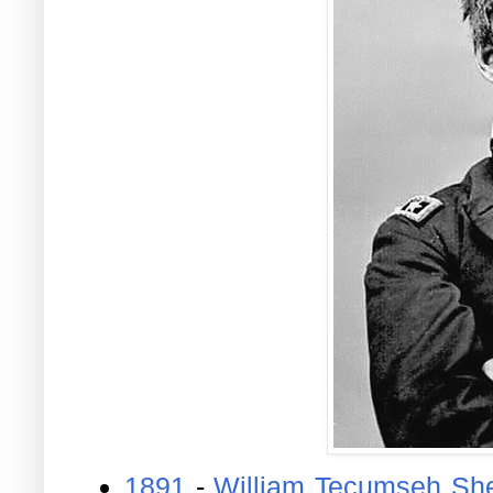
1891
-
William Tecumseh Sh
escritor estadunidense (n.
18
1969
-
Vito Genovese
, maf
1897
).
2003
-
Ovelha
Dolly
, primeir