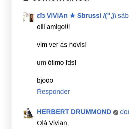
εїз ViViAn ★ Sbrussi /(",)\
sáb
oiii amigo!!!
vim ver as novis!
um ótimo fds!
bjooo
Responder
HERBERT DRUMMOND
do
Olá Vivian,