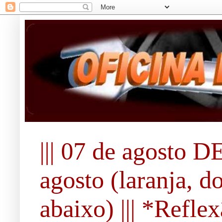
||| 07 de agosto DE
agosto (laranja, d
abaixo) ||| *Refle