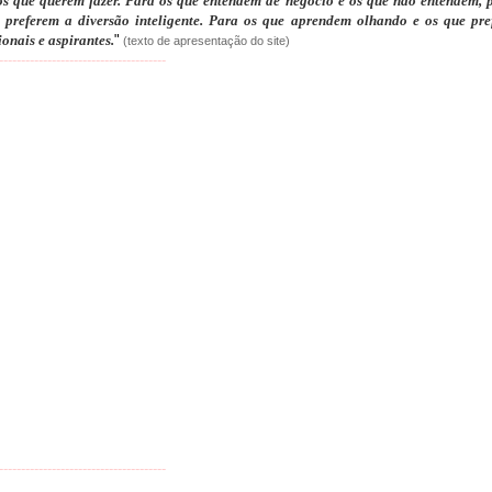
aos que querem fazer. Para os que entendem de negócio e os que não entendem,
referem a diversão inteligente. Para os que aprendem olhando e os que pre
onais e aspirantes.
"
(texto de apresentação do site)
--------------------------------------
--------------------------------------