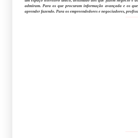
um espaço televisivo único, destinado aos que fazem negócio e 
admiram. Para os que procuram informação avançada e os que p
aprender fazendo. Para os empreendedores e negociadores, profissi
----------
----------