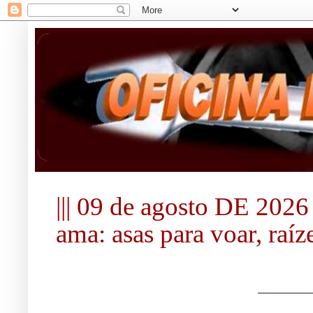
||| 09 de agosto DE 2026 
ama: asas para voar, raíze