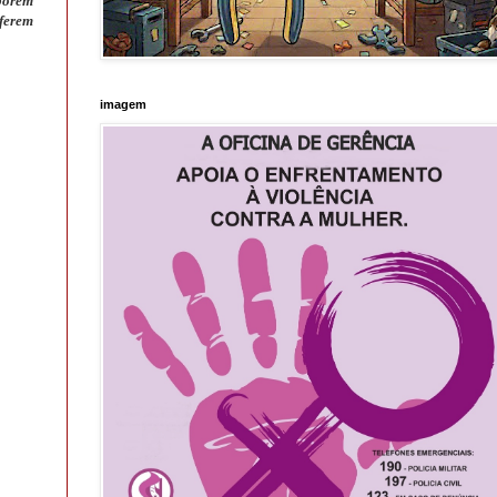
 porém
ferem
imagem