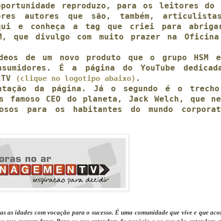
portunidade reproduzo, para os leitores do 
ores autores que são, também, articulista
qui
e conheça a tag que criei para abriga
M, que divulgo com muito prazer na Oficina
ídeos de um novo produto que o grupo HSM e
onsumidores. É a
página do YouTube
dedicad
ntTV
.
(clique no logotipo abaixo)
entação da página. Já o segundo é o trec
s famoso CEO do planeta, Jack Welch, que ne
iosos para os habitantes do mundo corporat
s as idades com vocação para o sucesso. É uma comunidade que vive e que aco