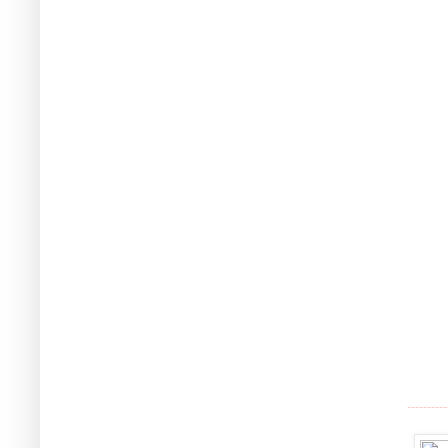
----------