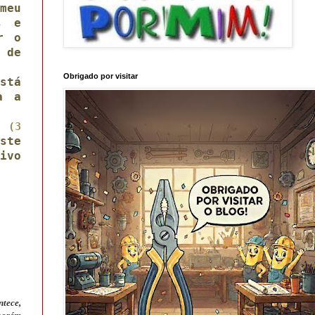
meu
s e
r o
 de
Obrigado por visitar
stá
a a
ho
(3
ste
ivo
ntece,