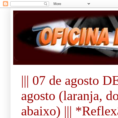
||| 07 de agosto DE
agosto (laranja, d
abaixo) ||| *Refle