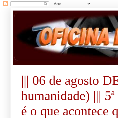
||| 06 de agosto 
humanidade) ||| 5ª 
é o que acontece 