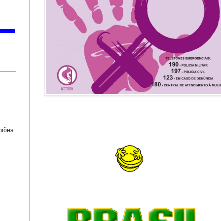
niões.