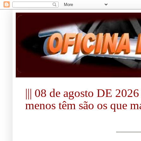
||| 08 de agosto DE 2026 |
menos têm são os que mai