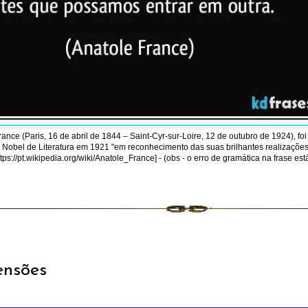
ce (Paris, 16 de abril de 1844 – Saint-Cyr-sur-Loire, 12 de outubro de 1924), foi 
Nobel de Literatura em 1921 "em reconhecimento das suas brilhantes realizações 
s://pt.wikipedia.org/wiki/Anatole_France] - (obs - o erro de gramática na frase es
ensões