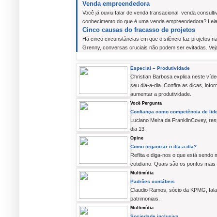
Venda empreendedora
Você já ouviu falar de venda transacional, venda consult
conhecimento do que é uma venda empreendedora? Leia
Cinco causas do fracasso de projetos
Há cinco circunstâncias em que o silêncio faz projetos n
Grenny, conversas cruciais não podem ser evitadas. Vej
Especial – Produtividade
Christian Barbosa explica neste víd
seu dia-a-dia. Confira as dicas, in
aumentar a produtividade.
Você Pergunta
Confiança como competência de lid
Luciano Meira da FranklinCovey, re
dia 13.
Opine
Como organizar o dia-a-dia?
Reflita e diga-nos o que está sendo m
cotidiano. Quais são os pontos mais 
Multimídia
Padrões contábeis
Claudio Ramos, sócio da KPMG, fala
patrimoniais.
Multimídia
Sociedade inclusiva