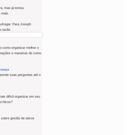
iva, mas já tomou
 mais.
aufragar. Para Joseph
a razão.
eo como organizar melhor o
formações e maneiras de como
erança
sponde suas perguntas até o
ais difícil organizar em seu
críticos?
 sobre gestão de ativos