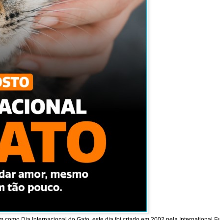
como Dia Internacional do Gato, este dia foi criado em 2002 pela International F