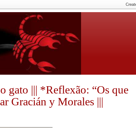
 do gato ||| *Reflexão: “Os que
r Gracián y Morales |||