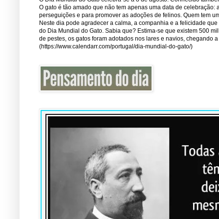
O gato é tão amado que não tem apenas uma data de celebração: a 1
perseguições e para promover as adoções de felinos. Quem tem um 
Neste dia pode agradecer a calma, a companhia e a felicidade que
do Dia Mundial do Gato. Sabia que? Estima-se que existem 500 mi
de pestes, os gatos foram adotados nos lares e navios, chegando 
(https://www.calendarr.com/portugal/dia-mundial-do-gato/)