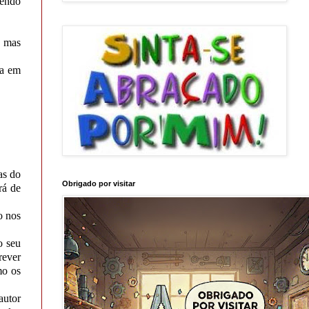
sendo
, mas
da em
as do
Obrigado por visitar
rá de
o nos
o seu
rever
mo os
autor