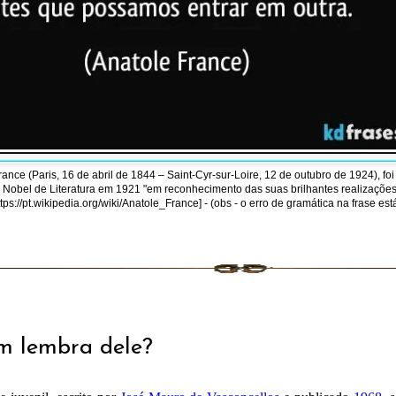
ce (Paris, 16 de abril de 1844 – Saint-Cyr-sur-Loire, 12 de outubro de 1924), foi 
Nobel de Literatura em 1921 "em reconhecimento das suas brilhantes realizações 
s://pt.wikipedia.org/wiki/Anatole_France] - (obs - o erro de gramática na frase es
m lembra dele?