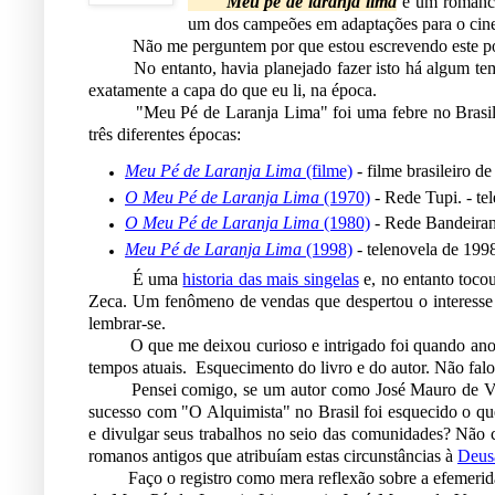
Meu pé de laranja lima
é um romance 
um dos campeões em adaptações para o cine
Não me perguntem por que estou escrevendo este post 
No entanto, havia planejado fazer isto há algum tempo
exatamente a capa do que eu li, na época.
"Meu Pé de Laranja Lima" foi uma febre no Brasil. Vir
três diferentes épocas:
Meu Pé de Laranja Lima
(filme)
- filme brasileiro d
O Meu Pé de Laranja Lima
(1970)
- Rede Tupi. - te
O Meu Pé de Laranja Lima
(1980)
- Rede Bandeirant
Meu Pé de Laranja Lima
(1998)
- telenovela de 199
É uma
historia das mais singelas
e, no entanto tocou
Zeca. Um fenômeno de vendas que despertou o interesse 
lembrar-se.
O que me deixou curioso e intrigado foi quando anos de
tempos atuais. Esquecimento do livro e do autor. Não falo
Pensei comigo, se um autor como José Mauro de Vascon
sucesso com "O Alquimista" no Brasil foi esquecido o que
e divulgar seus trabalhos no seio das comunidades? Não co
romanos antigos que atribuíam estas circunstâncias à
Deus
Faço o registro como mera reflexão sobre a efemeridade