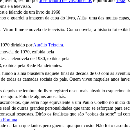
juvenil, escrito por
José Mauro de Vasconcellos
e publicado
1968
, 
ma e a televisão.
e falando de um livro de 1968.
 e guardei a imagem da capa do livro, Aliás, uma das muitas capas
ou filme e novela de televisão. Como novela, a historia foi exibi
e 1970 dirigido por
Aurélio Teixeira
.
lenovela de 1970, exibida pela
es. - telenovela de 1980, exibida pela
8, exibida pela Rede Bandeirantes.
 fundo a alma brasileira naquele final da decada de 60 com as aventur
de todas as camadas sociais do país. Quem viveu naqueles anos have
pois me lembrei do livro registrei o seu mais absoluto esqueciment
 de agora. Falo de alguns anos atrás.
celos, que seria hoje equivalente a um Paulo Coelho no inicio d
 será de outras grandes personalidades que tanto se esforçam para esc
nsegui respostas. Dirão os fatalistas que são "coisas da sorte" tal co
a Fortuna
.
 da fama que tantos perseguem a qualquer custo. Não foi o caso do 