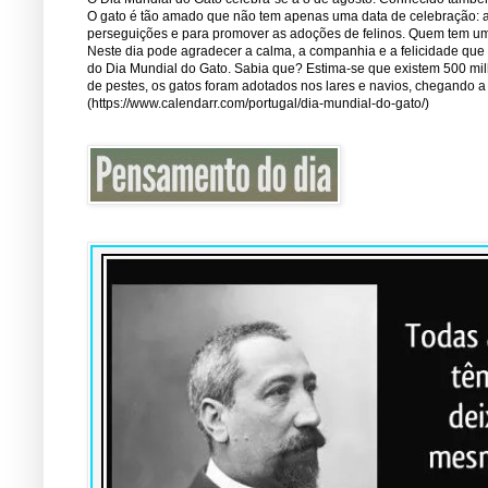
O gato é tão amado que não tem apenas uma data de celebração: a 1
perseguições e para promover as adoções de felinos. Quem tem um 
Neste dia pode agradecer a calma, a companhia e a felicidade que
do Dia Mundial do Gato. Sabia que? Estima-se que existem 500 mi
de pestes, os gatos foram adotados nos lares e navios, chegando 
(https://www.calendarr.com/portugal/dia-mundial-do-gato/)