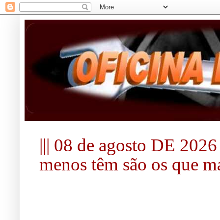
||| 08 de agosto DE 2026 |
menos têm são os que mai