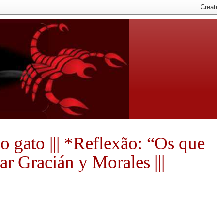
 do gato ||| *Reflexão: “Os que
r Gracián y Morales |||