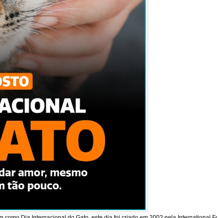
como Dia Internacional do Gato, este dia foi criado em 2002 pela International F