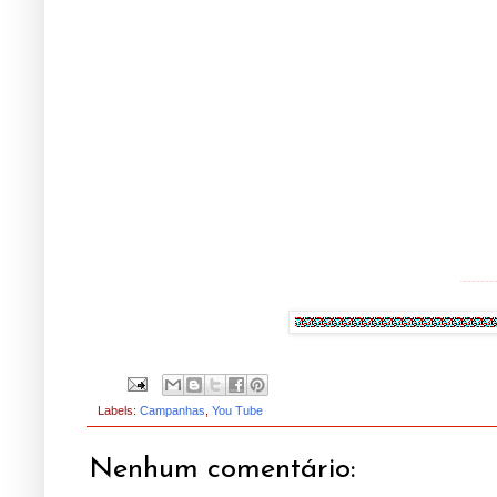
¨¨¨¨¨¨¨¨
Labels:
Campanhas
,
You Tube
Nenhum comentário: