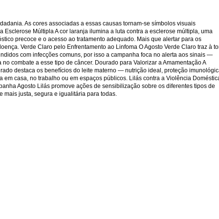
idadania. As cores associadas a essas causas tornam-se símbolos visuais
Esclerose Múltipla A cor laranja ilumina a luta contra a esclerose múltipla, uma
stico precoce e o acesso ao tratamento adequado. Mais que alertar para os
doença. Verde Claro pelo Enfrentamento ao Linfoma O Agosto Verde Claro traz à t
undidos com infecções comuns, por isso a campanha foca no alerta aos sinais —
cia no combate a esse tipo de câncer. Dourado para Valorizar a Amamentação A
ado destaca os benefícios do leite materno — nutrição ideal, proteção imunológi
 em casa, no trabalho ou em espaços públicos. Lilás contra a Violência Doméstic
mpanha Agosto Lilás promove ações de sensibilização sobre os diferentes tipos de
mais justa, segura e igualitária para todas.