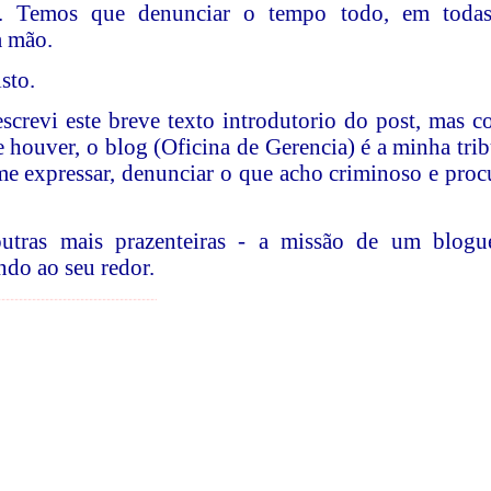
ito. Temos que denunciar o tempo todo, em toda
à mão.
sto.
screvi este breve texto introdutorio do post, mas 
e houver, o blog (Oficina de Gerencia) é a minha tri
e expressar, denunciar o que acho criminoso e proc
utras mais prazenteiras - a missão de um blogu
do ao seu redor.
¨¨¨¨¨¨¨¨¨¨¨¨¨¨¨¨¨¨¨¨¨¨¨¨¨¨¨¨¨¨¨¨¨¨¨¨