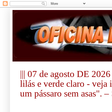
||| 07 de agosto DE 2026 |
lilás e verde claro - vej
um pássaro sem asas". – S