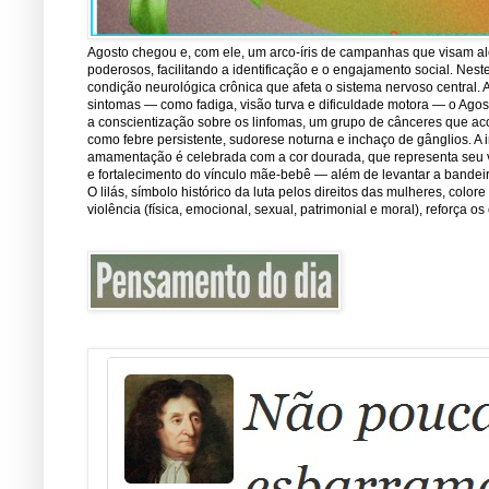
Agosto chegou e, com ele, um arco-íris de campanhas que visam ale
poderosos, facilitando a identificação e o engajamento social. Nest
condição neurológica crônica que afeta o sistema nervoso central.
sintomas — como fadiga, visão turva e dificuldade motora — o Ago
a conscientização sobre os linfomas, um grupo de cânceres que ac
como febre persistente, sudorese noturna e inchaço de gânglios. A 
amamentação é celebrada com a cor dourada, que representa seu val
e fortalecimento do vínculo mãe-bebê — além de levantar a bandei
O lilás, símbolo histórico da luta pelos direitos das mulheres, co
violência (física, emocional, sexual, patrimonial e moral), reforça