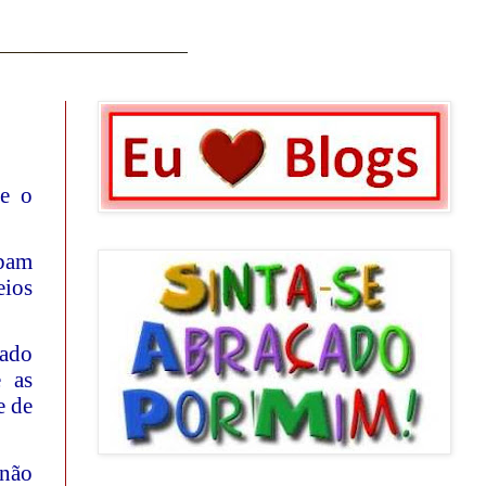
 e o
ebam
eios
cado
e as
e de
 não