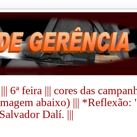
|| 6ª feira ||| cores das campa
a imagem abaixo) ||| *Reflexão:
alvador Dalí. |||