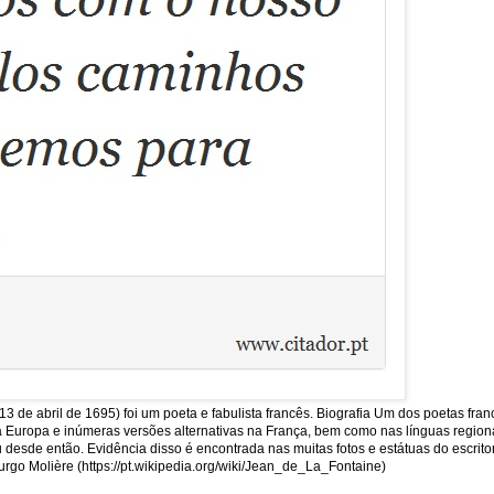
13 de abril de 1695) foi um poeta e fabulista francês. Biografia Um dos poetas fra
uropa e inúmeras versões alternativas na França, bem como nas línguas regionais
sde então. Evidência disso é encontrada nas muitas fotos e estátuas do escritor
rgo Molière (https://pt.wikipedia.org/wiki/Jean_de_La_Fontaine)