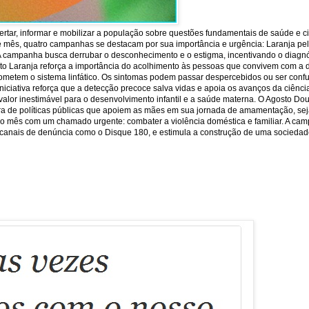
rtar, informar e mobilizar a população sobre questões fundamentais de saúde e c
e mês, quatro campanhas se destacam por sua importância e urgência: Laranja pela 
 A campanha busca derrubar o desconhecimento e o estigma, incentivando o diagnó
sto Laranja reforça a importância do acolhimento às pessoas que convivem com a 
ometem o sistema linfático. Os sintomas podem passar despercebidos ou ser conf
iniciativa reforça que a detecção precoce salva vidas e apoia os avanços da ciên
or inestimável para o desenvolvimento infantil e a saúde materna. O Agosto Dour
ra de políticas públicas que apoiem as mães em sua jornada de amamentação, seja
lore o mês com um chamado urgente: combater a violência doméstica e familiar. A ca
 os canais de denúncia como o Disque 180, e estimula a construção de uma sociedade 