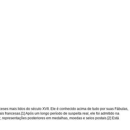
nceses mais lidos do século XVII. Ele é conhecido acima de tudo por suas Fábulas,
 francesas.[1] Após um longo período de suspeita real, ele foi admitido na
, representações posteriores em medalhas, moedas e selos postais.[2] Está