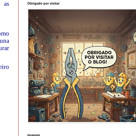
s as
Obrigado por visitar
como
buna
urar
eiro
imagem