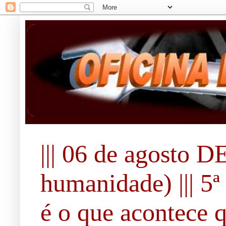
||| 06 de agosto 
humanidade) ||| 5ª 
é o que acontece 