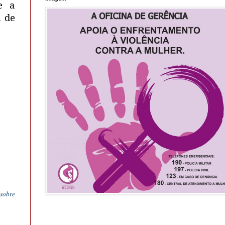
e a
m de
 sobre