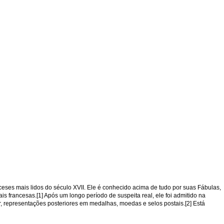
nceses mais lidos do século XVII. Ele é conhecido acima de tudo por suas Fábulas,
 francesas.[1] Após um longo período de suspeita real, ele foi admitido na
, representações posteriores em medalhas, moedas e selos postais.[2] Está