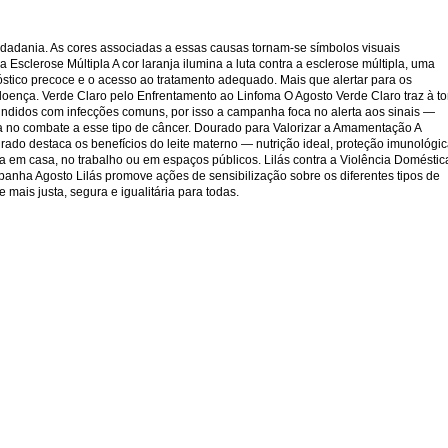
idadania. As cores associadas a essas causas tornam-se símbolos visuais
Esclerose Múltipla A cor laranja ilumina a luta contra a esclerose múltipla, uma
stico precoce e o acesso ao tratamento adequado. Mais que alertar para os
doença. Verde Claro pelo Enfrentamento ao Linfoma O Agosto Verde Claro traz à t
undidos com infecções comuns, por isso a campanha foca no alerta aos sinais —
cia no combate a esse tipo de câncer. Dourado para Valorizar a Amamentação A
ado destaca os benefícios do leite materno — nutrição ideal, proteção imunológi
 em casa, no trabalho ou em espaços públicos. Lilás contra a Violência Doméstic
mpanha Agosto Lilás promove ações de sensibilização sobre os diferentes tipos de
mais justa, segura e igualitária para todas.