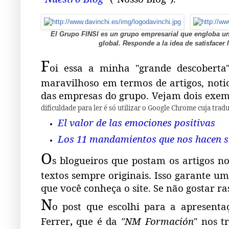
El
Grupo FINSI
es un grupo empresarial que engloba un
global. Responde a la idea de satisface
F
oi essa a minha "grande descobert
maravilhoso em termos de artigos, noti
das empresas do grupo. Vejam dois exemp
dificuldade para ler é só utilizar o Google Chrome cuja trad
El valor de las emociones positivas
Los 11 mandamientos que nos hacen s
O
s blogueiros que postam os artigos n
textos sempre originais. Isso garante um
que você conheça o site. Se não gostar r
N
o post que escolhi para a apresent
Ferrer
,
que é da
"NM Formación
" nos t