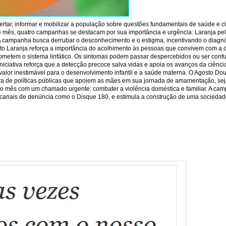
rtar, informar e mobilizar a população sobre questões fundamentais de saúde e c
e mês, quatro campanhas se destacam por sua importância e urgência: Laranja pela 
 A campanha busca derrubar o desconhecimento e o estigma, incentivando o diagnó
sto Laranja reforça a importância do acolhimento às pessoas que convivem com a 
ometem o sistema linfático. Os sintomas podem passar despercebidos ou ser conf
iniciativa reforça que a detecção precoce salva vidas e apoia os avanços da ciên
or inestimável para o desenvolvimento infantil e a saúde materna. O Agosto Dour
ra de políticas públicas que apoiem as mães em sua jornada de amamentação, seja
lore o mês com um chamado urgente: combater a violência doméstica e familiar. A ca
 os canais de denúncia como o Disque 180, e estimula a construção de uma sociedade 