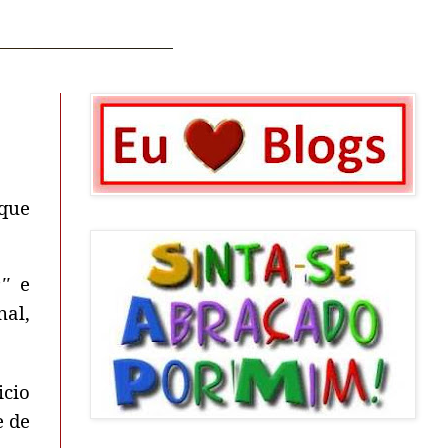
que
'
e
nal,
icio
e de