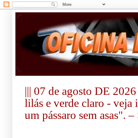
||| 07 de agosto DE 2026 |
lilás e verde claro - vej
um pássaro sem asas". – S