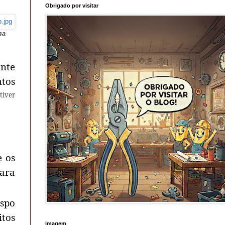
Obrigado por visitar
ma
nte
ntos
tiver
e os
para
spo
itos
imagem