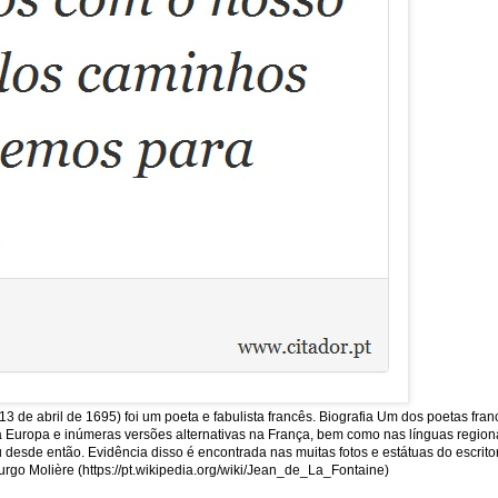
13 de abril de 1695) foi um poeta e fabulista francês. Biografia Um dos poetas fra
uropa e inúmeras versões alternativas na França, bem como nas línguas regionais
sde então. Evidência disso é encontrada nas muitas fotos e estátuas do escritor
rgo Molière (https://pt.wikipedia.org/wiki/Jean_de_La_Fontaine)