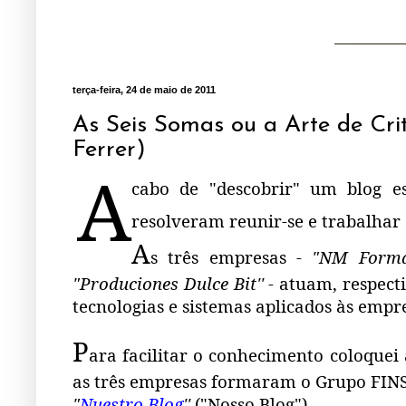
terça-feira, 24 de maio de 2011
As Seis Somas ou a Arte de Cri
Ferrer)
A
cabo de "descobrir" um blog e
.
resolveram reunir-se e trabalhar
A
s três empresas -
"NM Formac
"Produciones Dulce Bit''
- atuam, respect
tecnologias e sistemas aplicados às emp
P
ara facilitar o conhecimento coloquei 
as três empresas formaram o Grupo FIN
"
Nuestro Blog
''
("Nosso Blog").