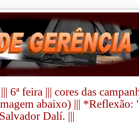
|| 6ª feira ||| cores das campa
a imagem abaixo) ||| *Reflexão:
alvador Dalí. |||