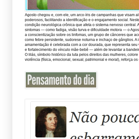
Agosto chegou e, com ele, um arco-íris de campanhas que visam ale
poderosos, facilitando a identificação e o engajamento social. Nest
condição neurológica crônica que afeta o sistema nervoso central.
sintomas — como fadiga, visão turva e dificuldade motora — o Ago
a conscientização sobre os linfomas, um grupo de cânceres que ac
como febre persistente, sudorese noturna e inchaço de gânglios. A 
amamentação é celebrada com a cor dourada, que representa seu val
e fortalecimento do vínculo mãe-bebê — além de levantar a bandei
O lilás, símbolo histórico da luta pelos direitos das mulheres, co
violência (física, emocional, sexual, patrimonial e moral), reforça