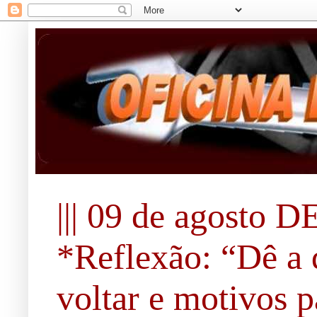
||| 09 de agosto DE
*Reflexão: “Dê a 
voltar e motivos pa