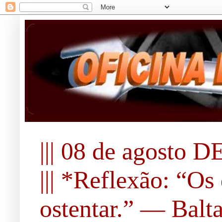
||| 08 de agosto DE
||| *Reflexão: “O
ostentar.” ― Balta