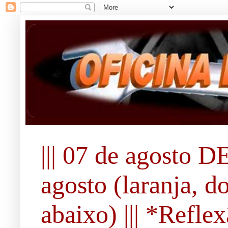
||| 07 de agosto DE
agosto (laranja, d
abaixo) ||| *Refle