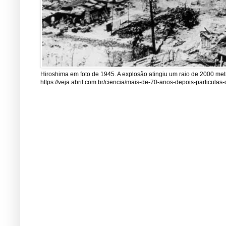
Hiroshima em foto de 1945. A explosão atingiu um raio de 2000 me
https://veja.abril.com.br/ciencia/mais-de-70-anos-depois-particul