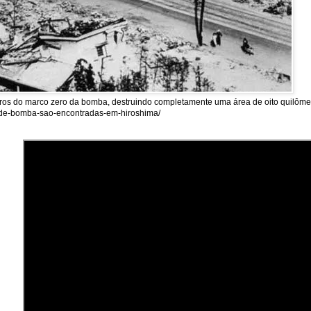
tros do marco zero da bomba, destruindo completamente uma área de oito quilômet
as-de-bomba-sao-encontradas-em-hiroshima/