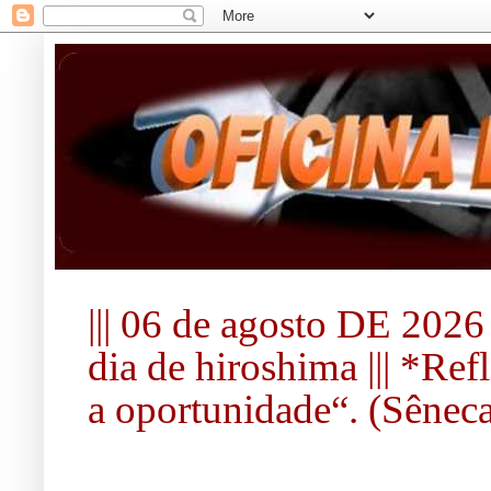
||| 06 de agosto DE 2026 
dia de hiroshima ||| *Re
a oportunidade“. (Sêneca).