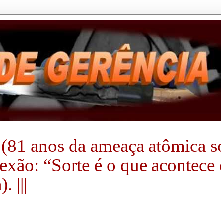
(81 anos da ameaça atômica sobr
flexão: “Sorte é o que acontec
 |||