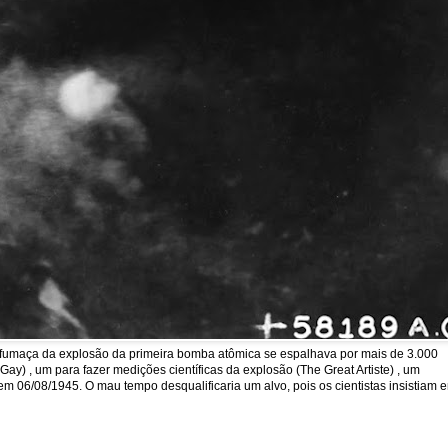
a fumaça da explosão da primeira bomba atômica se espalhava por mais de 3.000
y) , um para fazer medições científicas da explosão (The Great Artiste) , um
em 06/08/1945. O mau tempo desqualificaria um alvo, pois os cientistas insistiam 