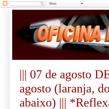
||| 07 de agosto DE
agosto (laranja, d
abaixo) ||| *Refle