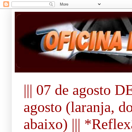
||| 07 de agosto DE
agosto (laranja, d
abaixo) ||| *Refle