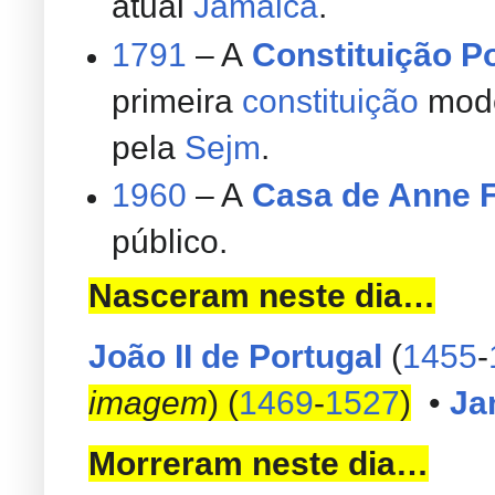
atual
Jamaica
.
1791
– A
Constituição P
primeira
constituição
mod
pela
Sejm
.
1960
– A
Casa de Anne 
público.
Nasceram neste dia…
João II de Portugal
(
1455
-
imagem
) (
1469
-
1527
)
•
Ja
Morreram neste dia…