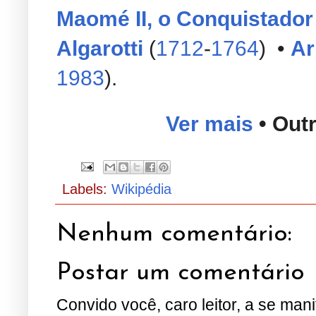
Maomé II, o Conquistador
Algarotti
(
1712
-
1764
) •
Ar
1983
).
Ver mais
• Out
Labels:
Wikipédia
Nenhum comentário:
Postar um comentário
Convido você, caro leitor, a se man