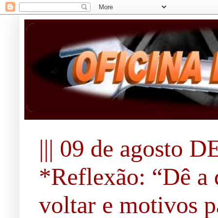
||| 09 de agosto DE
*Reflexão: “Dê a 
voltar e motivos pa