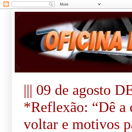
||| 09 de agosto DE
*Reflexão: “Dê a 
voltar e motivos pa