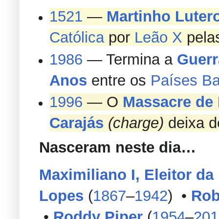
1521
—
Martinho Luter
Católica
por
Leão X
pelas
1986
— Termina a
Guerr
Anos
entre os
Países Ba
1996
— O
Massacre de 
Carajás
(charge)
deixa 
Nasceram neste dia…
Maximiliano I, Eleitor da
Lopes
(
1867
–
1942
) •
Rob
•
Roddy Piper
(
1954
–
201