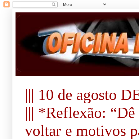
||| 10 de agosto DE 
||| *Reflexão: “Dê
voltar e motivos pa