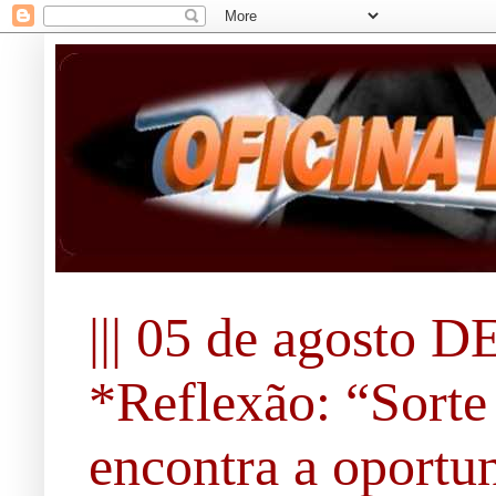
||| 05 de agosto DE 
*Reflexão: “Sorte
encontra a oportun