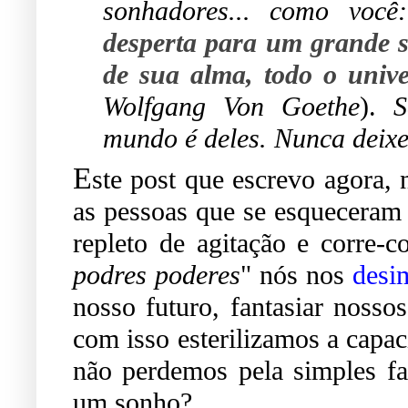
sonhadores... como voc
desperta para um grande s
de sua alma, todo o univ
Wolfgang Von Goethe
).
Se
mundo é deles. Nunca deixe
E
ste post que escrevo agora, 
as pessoas que se esqueceram 
repleto de agitação e corre-co
podres poderes
" nós nos
desi
nosso futuro, fantasiar nosso
com isso esterilizamos a capa
não perdemos pela simples fa
um sonho?