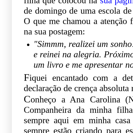
filha que colocou na
sua pági
de domingo de uma escola de 
O que me chamou a atenção fo
na sua postagem:
"Simmm, realizei um sonho: 
e reinei na alegria. Próxim
um livro e me apresentar no
F
iquei encantado com a de
declaração de crença absoluta 
C
onheço a Ana Carolina (N
Companheira da minha filha
sempre aqui em minha casa 
sempre estão criando para e