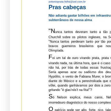
antonioprata.folha@uol.com.br
Pras cabeças
Não adianta gastar bilhões em infraestr
subterrâneos de nossa alma
"
N
unca tantos deveram tanto a tão p
Churchill sobre os pilotos ingleses, na Segunda Guerra Mundial.
"Nunca tantos perderam tanto por tão pouco", digo eu, sobre os
bravos guerreiros brasileiros que nos representaram nesta
Olimpíada.
F
oi um tal de ouro virando prata, prata
virando nada, na última hora, que é o caso de nos perguntarmos se
não há, por trás de todas essas frustrações, um traço comum.
Seria apenas azar ou sadismo dos deuses a queda de Diego
Hypólito, o vento de Fabiana Murer, o bronze do Cielo, o "apagón"
diante do México e a perestroikada que os russos nos dera
vôlei, quando ganhávamos por dois a zero e já tinha b
gritando "é glas'nós't na fita!"?
S
ó Nelson explica, meus caros, Ne
imorredouro diagnóstico do nosso complexo 
O
patrício pode ser alto, forte, rico, tal