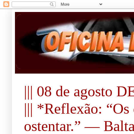
||| 08 de agosto DE
||| *Reflexão: “O
ostentar.” ― Balta