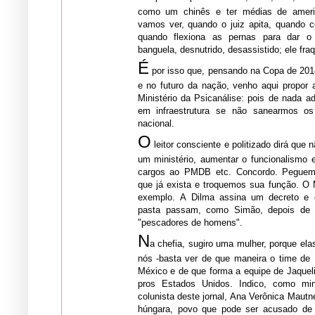
como um chinês e ter médias de americano, mas na hora do
vamos ver, quando o juiz apita, quando corre em direção à linha,
quando flexiona as pernas para dar o salto, ele se enxerga
banguela, desnutrido,
É
por isso que, pensando na Copa de 201
e no futuro da nação, venho aqui propor ao governo a criação do
Ministério da Psicanálise: pois de nada adianta gastarmos bilhões
em infraestrutura se não sanearmos os subterrâneos da alma
nacional.
O
leitor consciente e politizado dirá que n
um ministério, aumentar o funcionalismo e a burocracia, dar mais
cargos ao PMDB etc. Concordo. Peguemos então um ministério
que já exista e troquemos sua função. O Ministério da Pesca, por
exemplo. A Dilma assina um decreto e os funcionários daquela
pasta passam, como Simão, depois de encontrar Jesus, a ser
"pescadores de homens".
N
a chefia, sugiro uma mulher, porque el
nós -basta ver de que maneira o time de Neymar digeriu o gol do
México e de que forma a equipe de Jaqueline reagiu ao set perdido
pros Estados Unidos. Indico, como ministra, a psicanalista e
colunista deste jornal, Ana Verônica Mautner, que além de mulher é
húngara, povo que pode ser acusado de muitas coisas (não sei