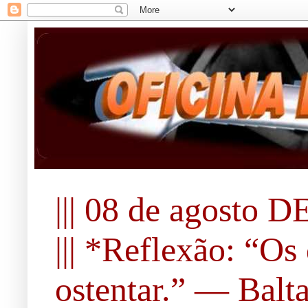
||| 08 de agosto DE
||| *Reflexão: “O
ostentar.” ― Balta