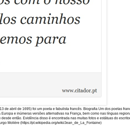
13 de abril de 1695) foi um poeta e fabulista francês. Biografia Um dos poetas fra
uropa e inúmeras versões alternativas na França, bem como nas línguas regionais
sde então. Evidência disso é encontrada nas muitas fotos e estátuas do escritor
rgo Molière (https://pt.wikipedia.org/wiki/Jean_de_La_Fontaine)