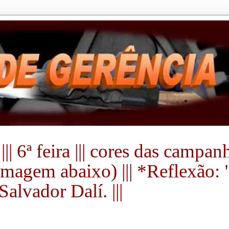
|| 6ª feira ||| cores das campa
a imagem abaixo) ||| *Reflexão:
alvador Dalí. |||