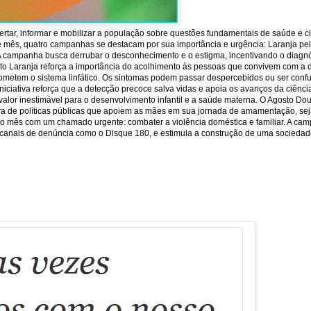
rtar, informar e mobilizar a população sobre questões fundamentais de saúde e c
e mês, quatro campanhas se destacam por sua importância e urgência: Laranja pela 
 A campanha busca derrubar o desconhecimento e o estigma, incentivando o diagnó
sto Laranja reforça a importância do acolhimento às pessoas que convivem com a 
ometem o sistema linfático. Os sintomas podem passar despercebidos ou ser conf
iniciativa reforça que a detecção precoce salva vidas e apoia os avanços da ciên
or inestimável para o desenvolvimento infantil e a saúde materna. O Agosto Dour
ra de políticas públicas que apoiem as mães em sua jornada de amamentação, seja
lore o mês com um chamado urgente: combater a violência doméstica e familiar. A ca
 os canais de denúncia como o Disque 180, e estimula a construção de uma sociedade 