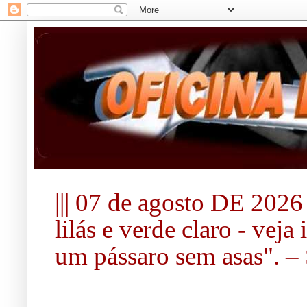
||| 07 de agosto DE 2026 |
lilás e verde claro - vej
um pássaro sem asas". – S