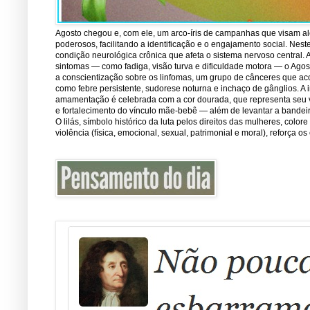
Agosto chegou e, com ele, um arco-íris de campanhas que visam ale
poderosos, facilitando a identificação e o engajamento social. Nest
condição neurológica crônica que afeta o sistema nervoso central.
sintomas — como fadiga, visão turva e dificuldade motora — o Ago
a conscientização sobre os linfomas, um grupo de cânceres que ac
como febre persistente, sudorese noturna e inchaço de gânglios. A 
amamentação é celebrada com a cor dourada, que representa seu val
e fortalecimento do vínculo mãe-bebê — além de levantar a bandei
O lilás, símbolo histórico da luta pelos direitos das mulheres, co
violência (física, emocional, sexual, patrimonial e moral), reforça