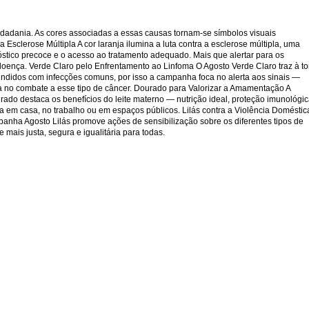
idadania. As cores associadas a essas causas tornam-se símbolos visuais
Esclerose Múltipla A cor laranja ilumina a luta contra a esclerose múltipla, uma
stico precoce e o acesso ao tratamento adequado. Mais que alertar para os
doença. Verde Claro pelo Enfrentamento ao Linfoma O Agosto Verde Claro traz à t
undidos com infecções comuns, por isso a campanha foca no alerta aos sinais —
cia no combate a esse tipo de câncer. Dourado para Valorizar a Amamentação A
ado destaca os benefícios do leite materno — nutrição ideal, proteção imunológi
 em casa, no trabalho ou em espaços públicos. Lilás contra a Violência Doméstic
mpanha Agosto Lilás promove ações de sensibilização sobre os diferentes tipos de
mais justa, segura e igualitária para todas.