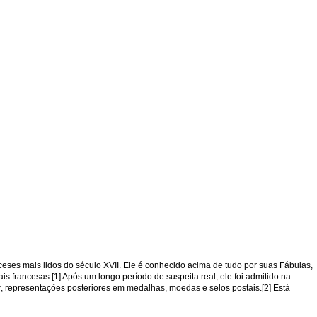
nceses mais lidos do século XVII. Ele é conhecido acima de tudo por suas Fábulas,
 francesas.[1] Após um longo período de suspeita real, ele foi admitido na
, representações posteriores em medalhas, moedas e selos postais.[2] Está