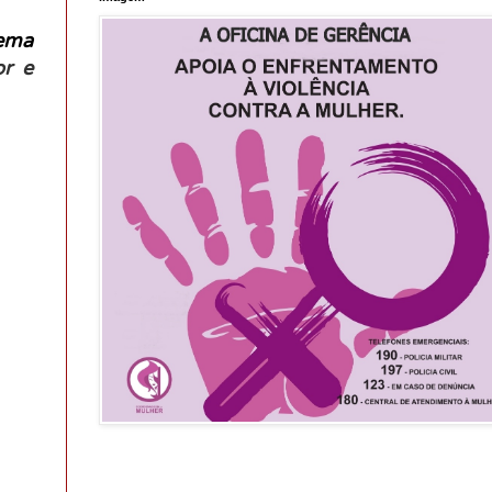
oema
or e