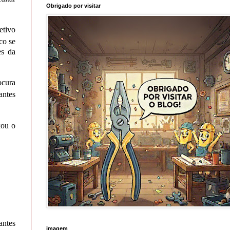
Obrigado por visitar
etivo
co se
es da
ocura
antes
xou o
antes
imagem