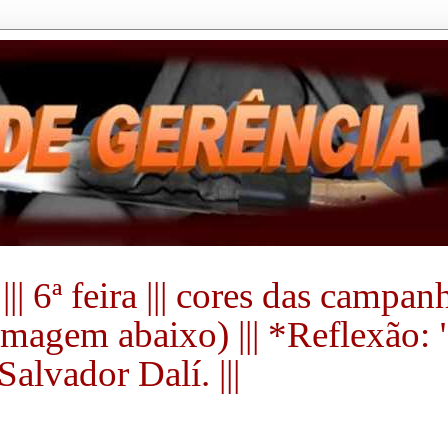
|| 6ª feira ||| cores das campa
a imagem abaixo) ||| *Reflexão:
alvador Dalí. |||