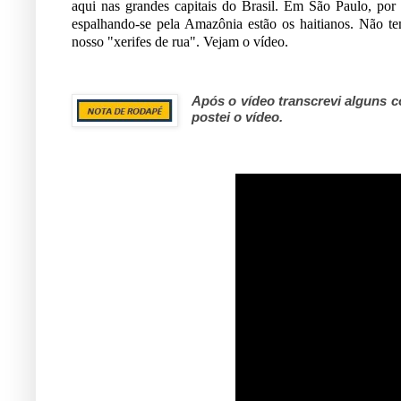
aqui nas grandes capitais do Brasil. Em S
ã
o Paulo, por
espalhando-se pela Amaz
ô
nia est
ã
o os haitianos. N
ã
o te
nosso "xerifes de rua". Vejam o v
í
deo.
Após o vídeo transcrevi alguns 
postei o vídeo.