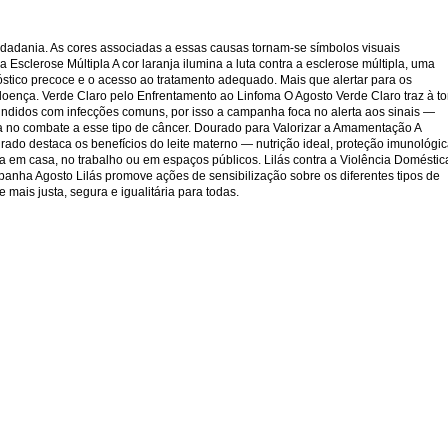
idadania. As cores associadas a essas causas tornam-se símbolos visuais
Esclerose Múltipla A cor laranja ilumina a luta contra a esclerose múltipla, uma
stico precoce e o acesso ao tratamento adequado. Mais que alertar para os
doença. Verde Claro pelo Enfrentamento ao Linfoma O Agosto Verde Claro traz à t
undidos com infecções comuns, por isso a campanha foca no alerta aos sinais —
cia no combate a esse tipo de câncer. Dourado para Valorizar a Amamentação A
ado destaca os benefícios do leite materno — nutrição ideal, proteção imunológi
 em casa, no trabalho ou em espaços públicos. Lilás contra a Violência Doméstic
mpanha Agosto Lilás promove ações de sensibilização sobre os diferentes tipos de
mais justa, segura e igualitária para todas.