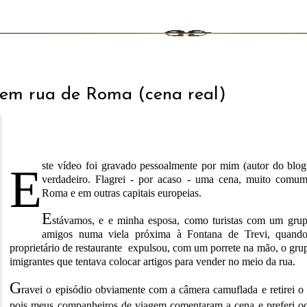
s em rua de Roma (cena real)
E
ste v
í
deo foi gravado pessoalmente por mim (autor do blo
verdadeiro.
F
lagrei - por acaso - uma cena, muito comu
Roma e em outras capitais europeias.
E
st
á
vamos, e e minha esposa, como turistas com um gru
amigos numa viela pr
ó
xima
à
Fontana de Trevi, quand
propriet
á
rio de restaurante
expulsou, com um porrete na m
ã
o, o gru
imigrantes que tentava colocar artigos para vender no meio da rua.
G
ravei o epis
ó
dio obviamente com a c
â
mera camuflada e retirei o
pois meus companheiros de viagem comentaram a cena
e preferi o