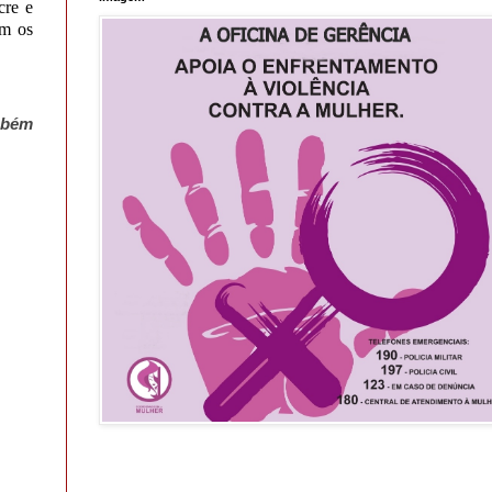
cre e
m os
ambém