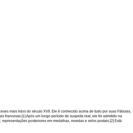
nceses mais lidos do século XVII. Ele é conhecido acima de tudo por suas Fábulas,
 francesas.[1] Após um longo período de suspeita real, ele foi admitido na
, representações posteriores em medalhas, moedas e selos postais.[2] Está