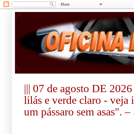
||| 07 de agosto DE 2026 |
lilás e verde claro - vej
um pássaro sem asas". – S