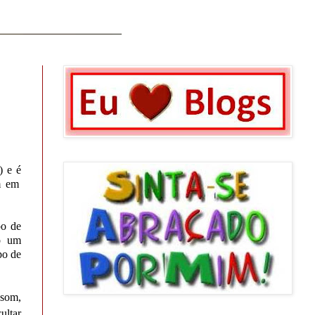
g) e
é
m em
po de
o um
po de
 som,
cultar