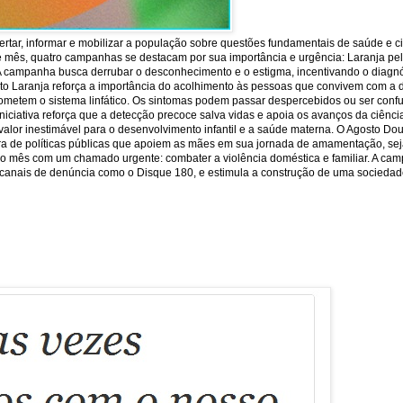
rtar, informar e mobilizar a população sobre questões fundamentais de saúde e c
e mês, quatro campanhas se destacam por sua importância e urgência: Laranja pela 
 A campanha busca derrubar o desconhecimento e o estigma, incentivando o diagnó
sto Laranja reforça a importância do acolhimento às pessoas que convivem com a 
ometem o sistema linfático. Os sintomas podem passar despercebidos ou ser conf
iniciativa reforça que a detecção precoce salva vidas e apoia os avanços da ciên
or inestimável para o desenvolvimento infantil e a saúde materna. O Agosto Dour
ra de políticas públicas que apoiem as mães em sua jornada de amamentação, seja
lore o mês com um chamado urgente: combater a violência doméstica e familiar. A ca
 os canais de denúncia como o Disque 180, e estimula a construção de uma sociedade 