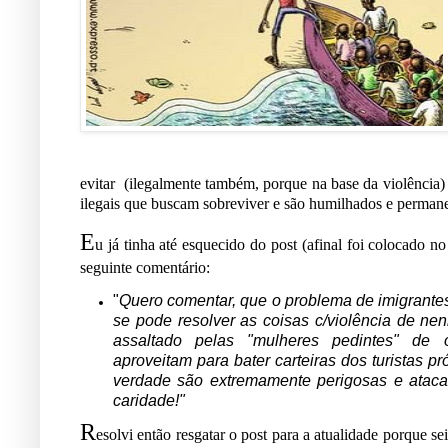
evitar
(ilegalmente tamb
é
m, porque na base da violência)
ilegais que buscam sobreviver e s
ã
o humilhados e permane
E
u j
á
tinha at
é
esquecido do post (afinal foi colocado n
seguinte coment
á
rio:
"
Quero comentar, que o problema de imigrantes
se pode resolver as coisas c/violência de n
assaltado pelas "mulheres pedintes" de 
aproveitam para bater carteiras dos turistas 
verdade são extremamente perigosas e ataca
caridade!"
R
esolvi ent
ã
o resgatar o post para a atualidade porque se