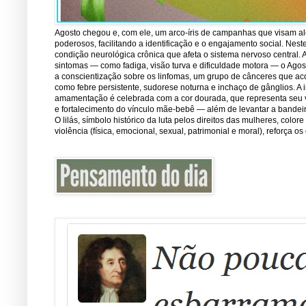
Agosto chegou e, com ele, um arco-íris de campanhas que visam ale
poderosos, facilitando a identificação e o engajamento social. Nest
condição neurológica crônica que afeta o sistema nervoso central.
sintomas — como fadiga, visão turva e dificuldade motora — o Ago
a conscientização sobre os linfomas, um grupo de cânceres que ac
como febre persistente, sudorese noturna e inchaço de gânglios. A 
amamentação é celebrada com a cor dourada, que representa seu val
e fortalecimento do vínculo mãe-bebê — além de levantar a bandei
O lilás, símbolo histórico da luta pelos direitos das mulheres, co
violência (física, emocional, sexual, patrimonial e moral), reforça