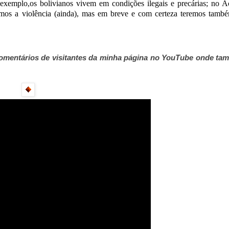
 exemplo,os bolivianos vivem em condi
çõ
es ilegais e prec
á
rias; no A
mos a viol
ê
ncia (ainda), mas em breve e com certeza teremos tamb
é
comentários de visitantes da minha página no YouTube onde t