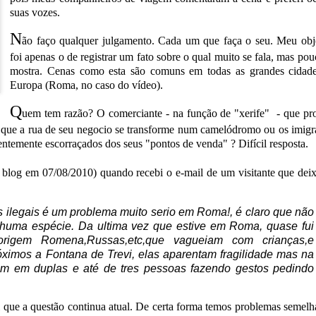
suas vozes.
N
ã
o fa
ç
o qualquer julgamento. Cada um que fa
ç
a o seu. Meu obj
foi apenas o de registrar um fato sobre o qual muito se fala, mas pou
mostra. Cenas como esta s
ã
o comuns em todas as grandes cidad
Europa (Roma, no caso do v
í
deo).
Q
uem tem raz
ã
o? O comerciante - na fun
çã
o de "xerife"
- que pr
 que a rua de seu negocio se transforme num camel
ó
dromo ou os imigr
ntemente escorra
ç
ados dos seus "pontos de venda" ? Dif
í
cil resposta.
o blog em 07/08/2010) quando recebi o e-mail de um visitante que dei
 ilegais é um problema muito serio em Roma!, é claro que não
enhuma espécie. Da ultima vez que estive em Roma, quase fui
origem Romena,Russas,etc,que vagueiam com crianças,e
próximos a Fontana de Trevi, elas aparentam fragilidade mas na
m em duplas e até de tres pessoas fazendo gestos pedindo
i que a quest
ã
o continua atual. De certa forma temos problemas semelh