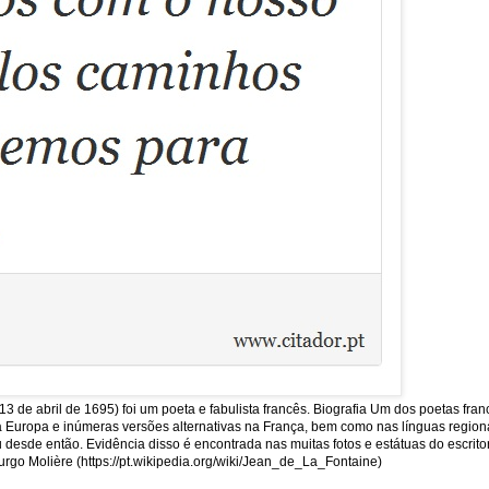
13 de abril de 1695) foi um poeta e fabulista francês. Biografia Um dos poetas fra
uropa e inúmeras versões alternativas na França, bem como nas línguas regionais
sde então. Evidência disso é encontrada nas muitas fotos e estátuas do escritor
rgo Molière (https://pt.wikipedia.org/wiki/Jean_de_La_Fontaine)